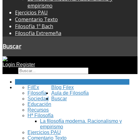
empirismo
Ejercicios PAU
Comentario Texto
Filosofía 1º Bach
Filosofía Extremeña
Buscar
Login
Register
Buscar
Inicio
FilEx
Blog Filex
Filosofía
Aula de Filosofía
Sociedad
Buscar
Educación
Recursos
Hª Filosofía
La filosofía moderna. Racionalismo y
empirismo
Ejercicios PAU
Comentario Texto