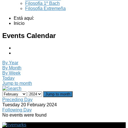
Filosofía 1º Bach
Filosofía Extremeña
Está aquí:
Inicio
Events Calendar
By Year
By Month
By Week
Today
Jump to month
Jump to month
Preceding Day
Tuesday 20 February 2024
Following Day
No events were found