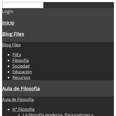
Login
Inicio
Blog Filex
Blog Filex
FilEx
Filosofía
Sociedad
Educación
Recursos
Aula de Filosofía
Aula de Filosofía
Hª Filosofía
La filosofía moderna. Racionalismo y