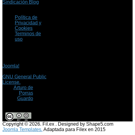
Sindicación Blog
Política de
Privacidad y
Cookies
Terminos de
uso
Copyright © 2026 Fil.ex
. Todos los derechos
reservados.
Joomla!
es software
libre, liberado bajo la
GNU General Public
License.
©
Arturo de
Porras
Guardo
Copyright © 2026. Fil.ex . Designed by Shape5.com
Joomla Templates.
Adaptada para Filex en 2015