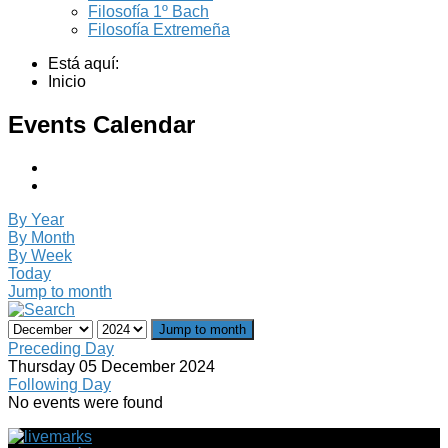
Filosofía 1º Bach
Filosofía Extremeña
Está aquí:
Inicio
Events Calendar
By Year
By Month
By Week
Today
Jump to month
Jump to month
Preceding Day
Thursday 05 December 2024
Following Day
No events were found