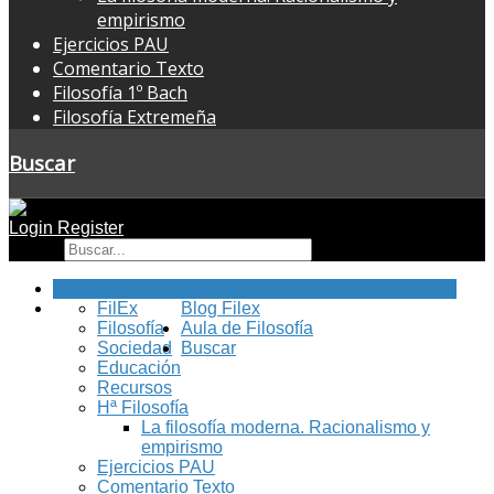
empirismo
Ejercicios PAU
Comentario Texto
Filosofía 1º Bach
Filosofía Extremeña
Buscar
Login
Register
Buscar
Inicio
FilEx
Blog Filex
Filosofía
Aula de Filosofía
Sociedad
Buscar
Educación
Recursos
Hª Filosofía
La filosofía moderna. Racionalismo y
empirismo
Ejercicios PAU
Comentario Texto