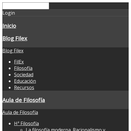
Login
Inicio
Blog Filex
Blog Filex
FilEx
Filosofía
Sociedad
Educación
Recursos
Aula de Filosofía
Aula de Filosofía
Hª Filosofía
La filosofía moderna. Racionalismo y