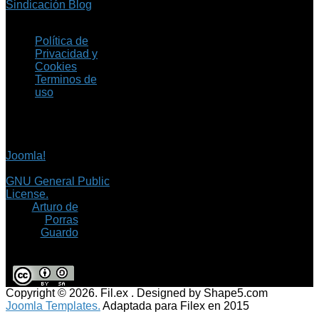
Sindicación Blog
Política de
Privacidad y
Cookies
Terminos de
uso
Copyright © 2026 Fil.ex
. Todos los derechos
reservados.
Joomla!
es software
libre, liberado bajo la
GNU General Public
License.
©
Arturo de
Porras
Guardo
Copyright © 2026. Fil.ex . Designed by Shape5.com
Joomla Templates.
Adaptada para Filex en 2015