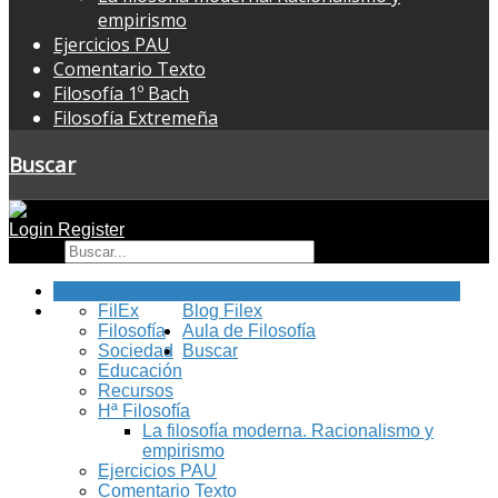
empirismo
Ejercicios PAU
Comentario Texto
Filosofía 1º Bach
Filosofía Extremeña
Buscar
Login
Register
Buscar
Inicio
FilEx
Blog Filex
Filosofía
Aula de Filosofía
Sociedad
Buscar
Educación
Recursos
Hª Filosofía
La filosofía moderna. Racionalismo y
empirismo
Ejercicios PAU
Comentario Texto