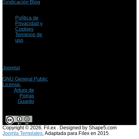
Sindicación Blog
Política de
Privacidad y
Cookies
Terminos de
uso
Copyright © 2026 Fil.ex
. Todos los derechos
reservados.
Joomla!
es software
libre, liberado bajo la
GNU General Public
License.
©
Arturo de
Porras
Guardo
Copyright © 2026. Fil.ex . Designed by Shape5.com
Joomla Templates.
Adaptada para Filex en 2015