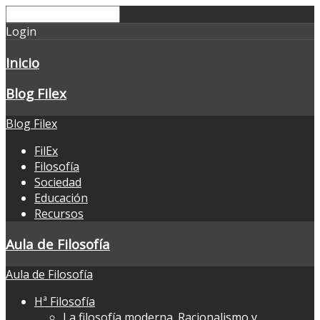
Login
Inicio
Blog Filex
Blog Filex
FilEx
Filosofía
Sociedad
Educación
Recursos
Aula de Filosofía
Aula de Filosofía
Hª Filosofía
La filosofía moderna. Racionalismo y