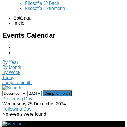
Filosofía 1º Bach
Filosofía Extremeña
Está aquí:
Inicio
Events Calendar
By Year
By Month
By Week
Today
Jump to month
Jump to month
Preceding Day
Wednesday 25 December 2024
Following Day
No events were found