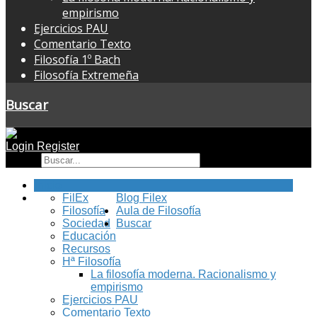
empirismo
Ejercicios PAU
Comentario Texto
Filosofía 1º Bach
Filosofía Extremeña
Buscar
Login
Register
Buscar
Inicio
FilEx
Blog Filex
Filosofía
Aula de Filosofía
Sociedad
Buscar
Educación
Recursos
Hª Filosofía
La filosofía moderna. Racionalismo y
empirismo
Ejercicios PAU
Comentario Texto