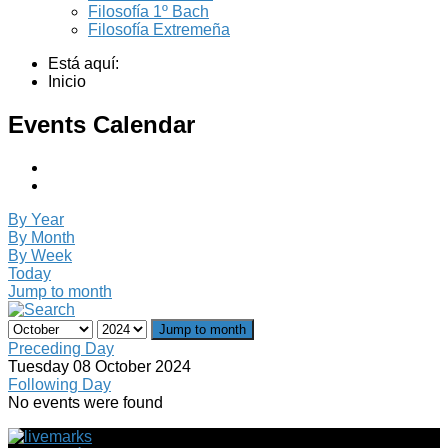
Filosofía 1º Bach
Filosofía Extremeña
Está aquí:
Inicio
Events Calendar
By Year
By Month
By Week
Today
Jump to month
Jump to month
Preceding Day
Tuesday 08 October 2024
Following Day
No events were found