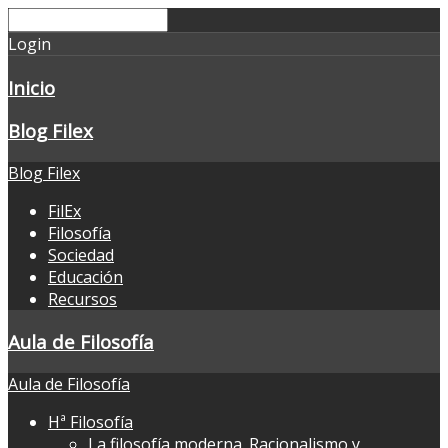
Login
Inicio
Blog Filex
Blog Filex
FilEx
Filosofía
Sociedad
Educación
Recursos
Aula de Filosofía
Aula de Filosofía
Hª Filosofía
La filosofía moderna. Racionalismo y