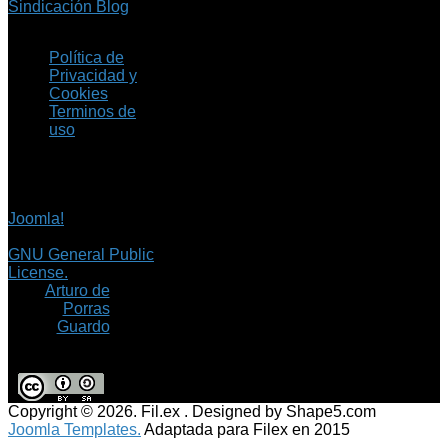
Sindicación Blog
Política de
Privacidad y
Cookies
Terminos de
uso
Copyright © 2026 Fil.ex
. Todos los derechos
reservados.
Joomla!
es software
libre, liberado bajo la
GNU General Public
License.
©
Arturo de
Porras
Guardo
Copyright © 2026. Fil.ex . Designed by Shape5.com
Joomla Templates.
Adaptada para Filex en 2015