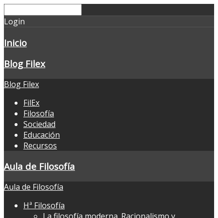
Login
Inicio
Blog Filex
Blog Filex
FilEx
Filosofía
Sociedad
Educación
Recursos
Aula de Filosofía
Aula de Filosofía
Hª Filosofía
La filosofía moderna. Racionalismo y