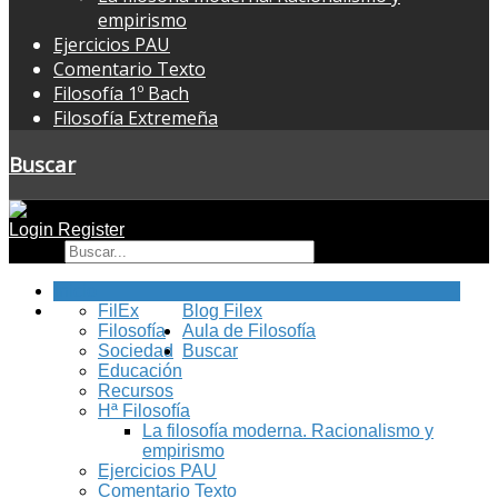
empirismo
Ejercicios PAU
Comentario Texto
Filosofía 1º Bach
Filosofía Extremeña
Buscar
Login
Register
Buscar
Inicio
FilEx
Blog Filex
Filosofía
Aula de Filosofía
Sociedad
Buscar
Educación
Recursos
Hª Filosofía
La filosofía moderna. Racionalismo y
empirismo
Ejercicios PAU
Comentario Texto