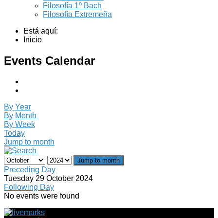
Filosofía 1º Bach
Filosofía Extremeña
Está aquí:
Inicio
Events Calendar
By Year
By Month
By Week
Today
Jump to month
Jump to month
Preceding Day
Tuesday 29 October 2024
Following Day
No events were found