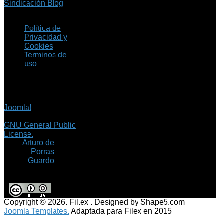
Sindicación Blog
Política de
Privacidad y
Cookies
Terminos de
uso
Copyright © 2026 Fil.ex
. Todos los derechos
reservados.
Joomla!
es software
libre, liberado bajo la
GNU General Public
License.
©
Arturo de
Porras
Guardo
Copyright © 2026. Fil.ex . Designed by Shape5.com
Joomla Templates.
Adaptada para Filex en 2015