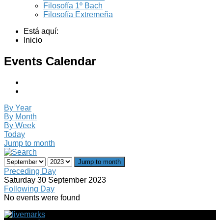
Filosofía 1º Bach
Filosofía Extremeña
Está aquí:
Inicio
Events Calendar
By Year
By Month
By Week
Today
Jump to month
Jump to month
Preceding Day
Saturday 30 September 2023
Following Day
No events were found