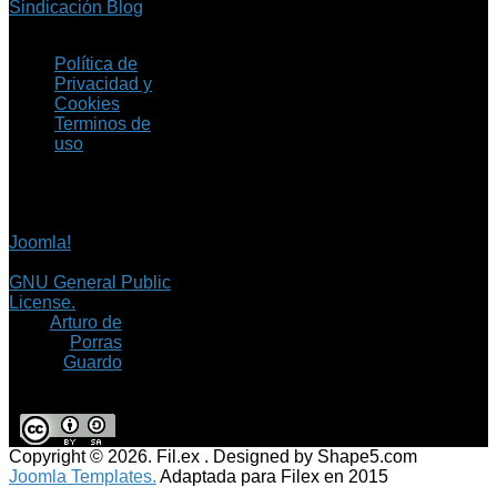
Sindicación Blog
Política de
Privacidad y
Cookies
Terminos de
uso
Copyright © 2026 Fil.ex
. Todos los derechos
reservados.
Joomla!
es software
libre, liberado bajo la
GNU General Public
License.
©
Arturo de
Porras
Guardo
Copyright © 2026. Fil.ex . Designed by Shape5.com
Joomla Templates.
Adaptada para Filex en 2015