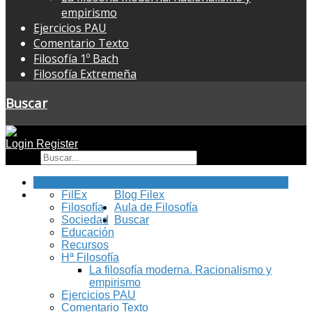
empirismo
Ejercicios PAU
Comentario Texto
Filosofía 1º Bach
Filosofía Extremeña
Buscar
Login
Register
Buscar
Inicio
FilEx
Blog Filex
Filosofía
Aula de Filosofía
Sociedad
Buscar
Educación
Recursos
Hª Filosofía
La filosofía moderna. Racionalismo y
empirismo
Ejercicios PAU
Comentario Texto