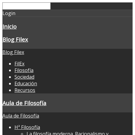
Login
Inicio
Blog Filex
Blog Filex
FilEx
Filosofía
Sociedad
Educación
Recursos
Aula de Filosofía
Aula de Filosofía
Hª Filosofía
La filosofía moderna. Racionalismo y