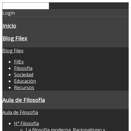
Login
Inicio
Blog Filex
Blog Filex
FilEx
Filosofía
Sociedad
Educación
Recursos
Aula de Filosofía
Aula de Filosofía
Hª Filosofía
La filosofía moderna. Racionalismo y