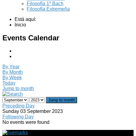
Filosofía 1º Bach
Filosofía Extremeña
Está aquí:
Inicio
Events Calendar
By Year
By Month
By Week
Today
Jump to month
Jump to month
Preceding Day
Sunday 03 September 2023
Following Day
No events were found