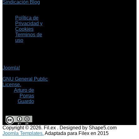
Sindicación Blog
Política de
Privacidad y
Cookies
Terminos de
uso
Copyright © 2026 Fil.ex
. Todos los derechos
reservados.
Joomla!
es software
libre, liberado bajo la
GNU General Public
License.
©
Arturo de
Porras
Guardo
Copyright © 2026. Fil.ex . Designed by Shape5.com
Joomla Templates.
Adaptada para Filex en 2015