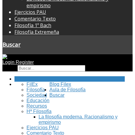
empirismo
Ejercicios PAU
Comentario Texto
Filosofía 1º Bach
Filosofía Extremeña
Buscar
Login
Register
Buscar
Inicio
FilEx
Blog Filex
Filosofía
Aula de Filosofía
Sociedad
Buscar
Educación
Recursos
Hª Filosofía
La filosofía moderna. Racionalismo y
empirismo
Ejercicios PAU
Comentario Texto