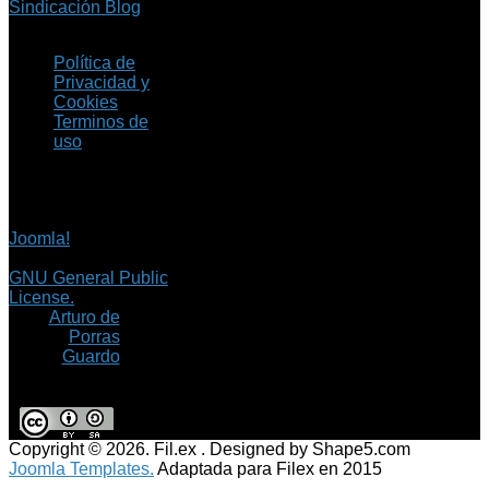
Sindicación Blog
Política de
Privacidad y
Cookies
Terminos de
uso
Copyright © 2026 Fil.ex
. Todos los derechos
reservados.
Joomla!
es software
libre, liberado bajo la
GNU General Public
License.
©
Arturo de
Porras
Guardo
Copyright © 2026. Fil.ex . Designed by Shape5.com
Joomla Templates.
Adaptada para Filex en 2015