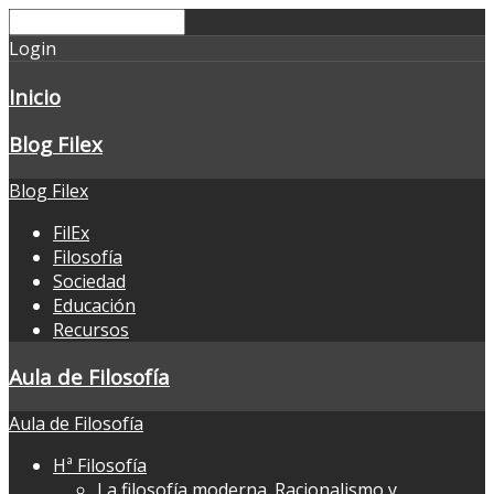
Login
Inicio
Blog Filex
Blog Filex
FilEx
Filosofía
Sociedad
Educación
Recursos
Aula de Filosofía
Aula de Filosofía
Hª Filosofía
La filosofía moderna. Racionalismo y