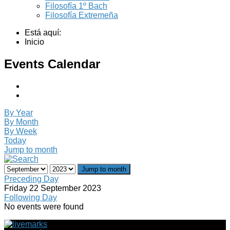
Filosofía 1º Bach
Filosofía Extremeña
Está aquí:
Inicio
Events Calendar
By Year
By Month
By Week
Today
Jump to month
Jump to month
Preceding Day
Friday 22 September 2023
Following Day
No events were found