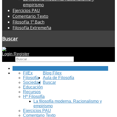
empirismo
Ejercicios PAU
Comentario Texto
Filosofía 1º Bach
Filosofía Extremeña
Buscar
Login
Register
Buscar
Inicio
FilEx
Blog Filex
Filosofía
Aula de Filosofía
Sociedad
Buscar
Educación
Recursos
Hª Filosofía
La filosofía moderna. Racionalismo y
empirismo
Ejercicios PAU
Comentario Texto