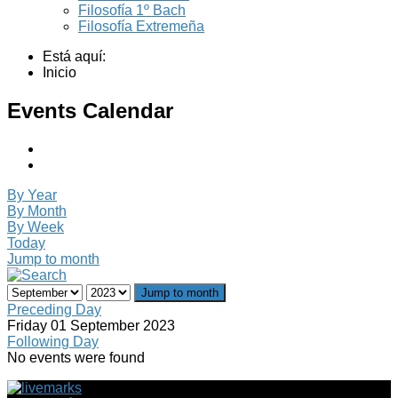
Filosofía 1º Bach
Filosofía Extremeña
Está aquí:
Inicio
Events Calendar
By Year
By Month
By Week
Today
Jump to month
Jump to month
Preceding Day
Friday 01 September 2023
Following Day
No events were found