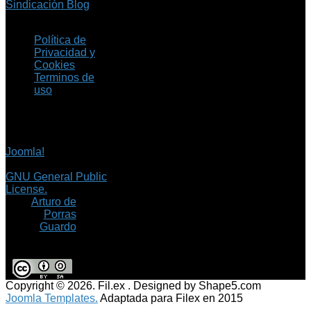
Sindicación Blog
Política de
Privacidad y
Cookies
Terminos de
uso
Copyright © 2026 Fil.ex
. Todos los derechos
reservados.
Joomla!
es software
libre, liberado bajo la
GNU General Public
License.
©
Arturo de
Porras
Guardo
Copyright © 2026. Fil.ex . Designed by Shape5.com
Joomla Templates.
Adaptada para Filex en 2015