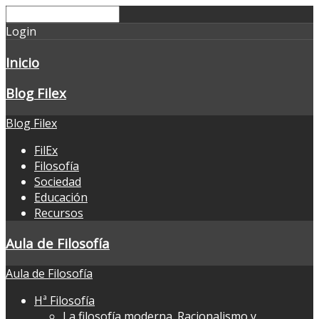
Login
Inicio
Blog Filex
Blog Filex
FilEx
Filosofía
Sociedad
Educación
Recursos
Aula de Filosofía
Aula de Filosofía
Hª Filosofía
La filosofía moderna. Racionalismo y