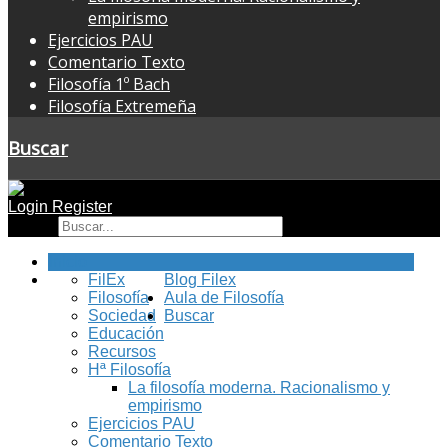
empirismo
Ejercicios PAU
Comentario Texto
Filosofía 1º Bach
Filosofía Extremeña
Buscar
Login
Register
Buscar
Inicio
FilEx
Blog Filex
Filosofía
Aula de Filosofía
Sociedad
Buscar
Educación
Recursos
Hª Filosofía
La filosofía moderna. Racionalismo y
empirismo
Ejercicios PAU
Comentario Texto