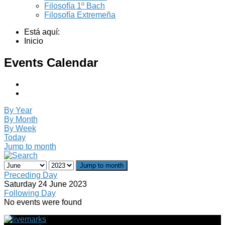
Filosofía 1º Bach
Filosofía Extremeña
Está aquí:
Inicio
Events Calendar
By Year
By Month
By Week
Today
Jump to month
Jump to month
Preceding Day
Saturday 24 June 2023
Following Day
No events were found