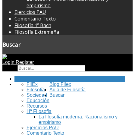
empirismo
Ejercicios PAU
Comentario Texto
Filosofía 1º Bach
Filosofía Extremeña
Buscar
Login
Register
Buscar
Inicio
FilEx
Blog Filex
Filosofía
Aula de Filosofía
Sociedad
Buscar
Educación
Recursos
Hª Filosofía
La filosofía moderna. Racionalismo y
empirismo
Ejercicios PAU
Comentario Texto