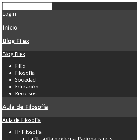
Login
Inicio
Blog Filex
Blog Filex
FilEx
Filosofía
Sociedad
Educación
Recursos
Aula de Filosofía
Aula de Filosofía
Hª Filosofía
La filosofía moderna. Racionalismo y