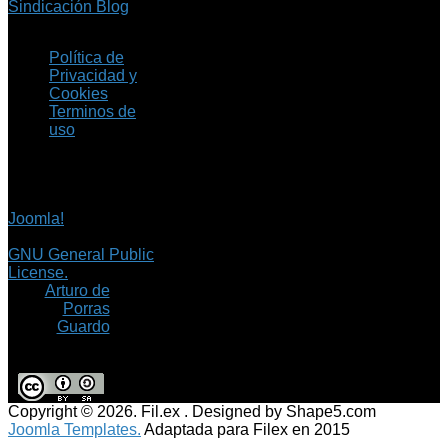
Sindicación Blog
Política de
Privacidad y
Cookies
Terminos de
uso
Copyright © 2026 Fil.ex
. Todos los derechos
reservados.
Joomla!
es software
libre, liberado bajo la
GNU General Public
License.
©
Arturo de
Porras
Guardo
Copyright © 2026. Fil.ex . Designed by Shape5.com
Joomla Templates.
Adaptada para Filex en 2015