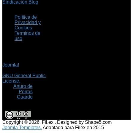
Sindicación Blog
Política de
Privacidad y
Cookies
Terminos de
uso
Copyright © 2026 Fil.ex
. Todos los derechos
reservados.
Joomla!
es software
libre, liberado bajo la
GNU General Public
License.
©
Arturo de
Porras
Guardo
Copyright © 2026. Fil.ex . Designed by Shape5.com
Joomla Templates.
Adaptada para Filex en 2015