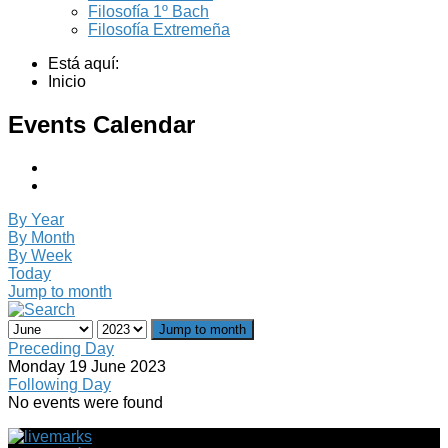
Filosofía 1º Bach
Filosofía Extremeña
Está aquí:
Inicio
Events Calendar
By Year
By Month
By Week
Today
Jump to month
Jump to month
Preceding Day
Monday 19 June 2023
Following Day
No events were found