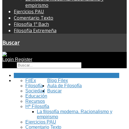
empirismo
Ejercicios PAU
Comentario Texto
Filosofía 1º Bach
Filosofía Extremeña
Buscar
Login
Register
Buscar
Inicio
FilEx
Blog Filex
Filosofía
Aula de Filosofía
Sociedad
Buscar
Educación
Recursos
Hª Filosofía
La filosofía moderna. Racionalismo y
empirismo
Ejercicios PAU
Comentario Texto