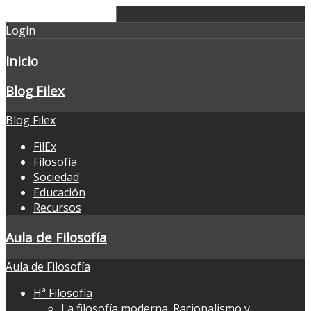
Login
Inicio
Blog Filex
Blog Filex
FilEx
Filosofía
Sociedad
Educación
Recursos
Aula de Filosofía
Aula de Filosofía
Hª Filosofía
La filosofía moderna. Racionalismo y