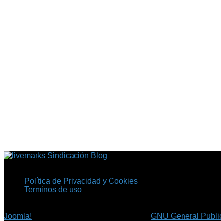
Sindicación Blog
Política de Privacidad y Cookies
Terminos de uso
Copyright © 2026 Fil.ex . Todos los derechos reservados.
Joomla!
es software libre, liberado bajo la
GNU General Public