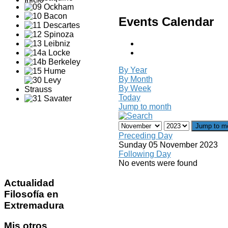
Events Calendar
By Year
By Month
By Week
Today
Jump to month
Jump to m
Preceding Day
Sunday 05 November 2023
Following Day
No events were found
Actualidad
Filosofía en
Extremadura
Mis
otros