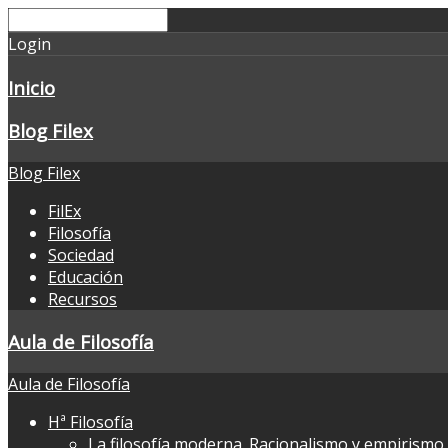
Login
Inicio
Blog Filex
Blog Filex
FilEx
Filosofía
Sociedad
Educación
Recursos
Aula de Filosofía
Aula de Filosofía
Hª Filosofía
La filosofía moderna. Racionalismo y empirismo