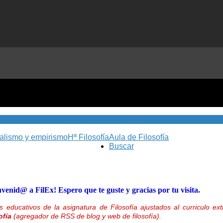
nalismo y empirismo
Hª Filosofía
Aula de Filosofía
Buscar
nvenid@ a FilEx! Espero que te guste y gracias por tu visita.
 educativos de la asignatura de Filosofía ajustados al curriculo 
ofía
(agregador de RSS de blog y web de filosofía).