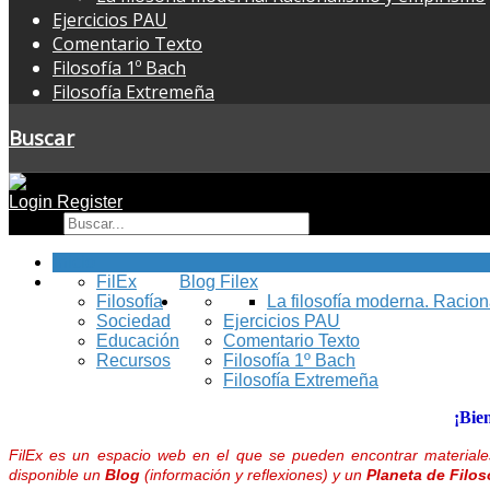
Ejercicios PAU
Comentario Texto
Filosofía 1º Bach
Filosofía Extremeña
Buscar
Login
Register
Buscar
Inicio
FilEx
Blog Filex
Filosofía
La filosofía moderna. Racio
Sociedad
Ejercicios PAU
Educación
Comentario Texto
Recursos
Filosofía 1º Bach
Filosofía Extremeña
¡Bie
FilEx es un espacio web en el que se pueden encontrar materiales
disponible un
Blog
(información y reflexiones) y un
Planeta de Filos