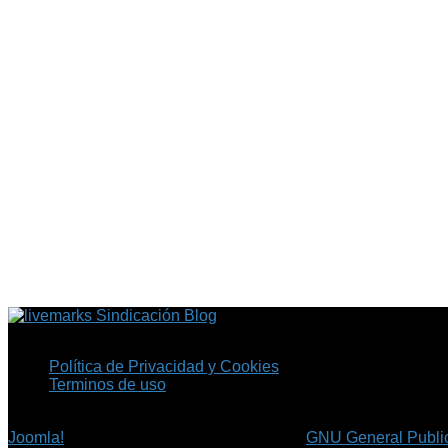
Sindicación Blog
Política de Privacidad y Cookies
Terminos de uso
Copyright © 2026 Fil.ex . Todos los derechos reservados.
Joomla!
es software libre, liberado bajo la
GNU General Public