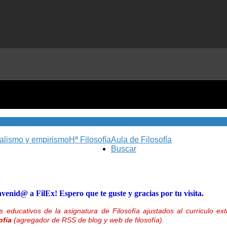
nalismo y empirismo
Hª Filosofía
Aula de Filosofía
Buscar
nvenid@ a FilEx! Espero que te guste y gracias por tu visita.
 educativos de la asignatura de Filosofía ajustados al curriculo 
ofía
(agregador de RSS de blog y web de filosofía).