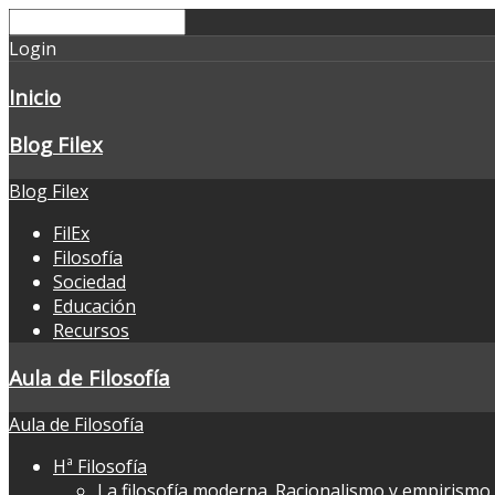
Login
Inicio
Blog Filex
Blog Filex
FilEx
Filosofía
Sociedad
Educación
Recursos
Aula de Filosofía
Aula de Filosofía
Hª Filosofía
La filosofía moderna. Racionalismo y empirismo