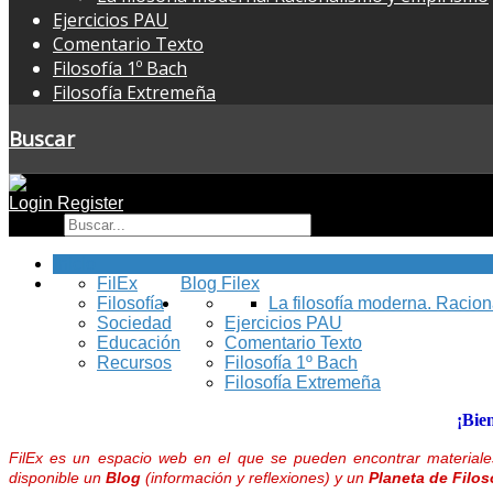
Ejercicios PAU
Comentario Texto
Filosofía 1º Bach
Filosofía Extremeña
Buscar
Login
Register
Buscar
Inicio
FilEx
Blog Filex
Filosofía
La filosofía moderna. Racio
Sociedad
Ejercicios PAU
Educación
Comentario Texto
Recursos
Filosofía 1º Bach
Filosofía Extremeña
¡Bie
FilEx es un espacio web en el que se pueden encontrar materiales
disponible un
Blog
(información y reflexiones) y un
Planeta de Filos