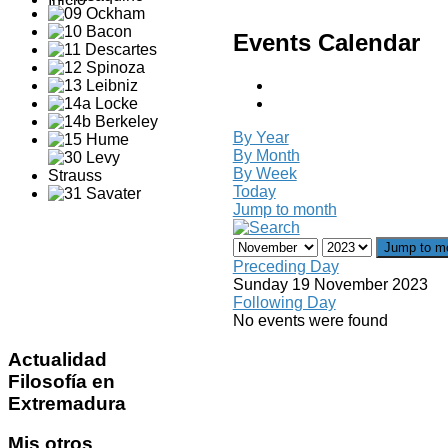
Events Calendar
By Year
By Month
By Week
Today
Jump to month
Jump to m
Preceding Day
Sunday 19 November 2023
Following Day
No events were found
Actualidad
Filosofía en
Extremadura
Mis
otros