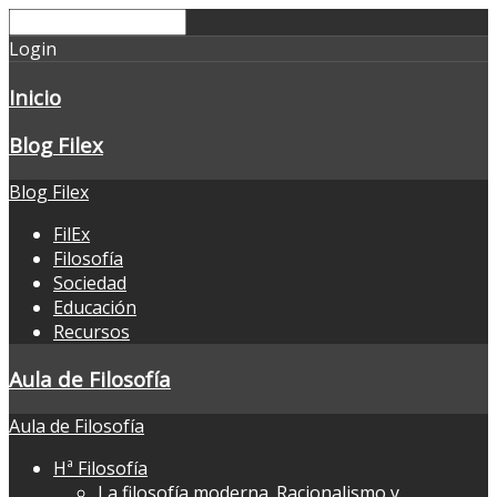
Login
Inicio
Blog Filex
Blog Filex
FilEx
Filosofía
Sociedad
Educación
Recursos
Aula de Filosofía
Aula de Filosofía
Hª Filosofía
La filosofía moderna. Racionalismo y