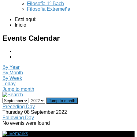
Filosofía 1º Bach
Filosofía Extremeña
Está aquí:
Inicio
Events Calendar
By Year
By Month
By Week
Today
Jump to month
Jump to month
Preceding Day
Thursday 08 September 2022
Following Day
No events were found