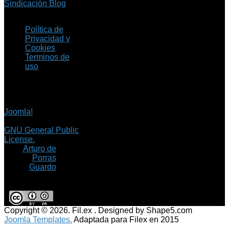
Sindicación Blog
Política de
Privacidad y
Cookies
Terminos de
uso
Copyright © 2026 Fil.ex
. Todos los derechos
reservados.
Joomla!
es software
libre, liberado bajo la
GNU General Public
License.
©
Arturo de
Porras
Guardo
Copyright © 2026. Fil.ex . Designed by Shape5.com
Joomla Templates.
Adaptada para Filex en 2015