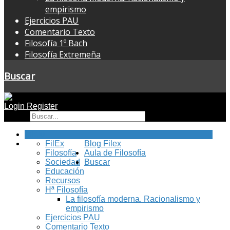
empirismo
Ejercicios PAU
Comentario Texto
Filosofía 1º Bach
Filosofía Extremeña
Buscar
Login
Register
Buscar
Inicio
FilEx
Blog Filex
Filosofía
Aula de Filosofía
Sociedad
Buscar
Educación
Recursos
Hª Filosofía
La filosofía moderna. Racionalismo y
empirismo
Ejercicios PAU
Comentario Texto