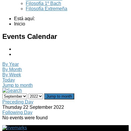
Filosofía 1º Bach
Filosofía Extremeña
Está aquí:
Inicio
Events Calendar
By Year
By Month
By Week
Today
Jump to month
Jump to month
Preceding Day
Thursday 22 September 2022
Following Day
No events were found