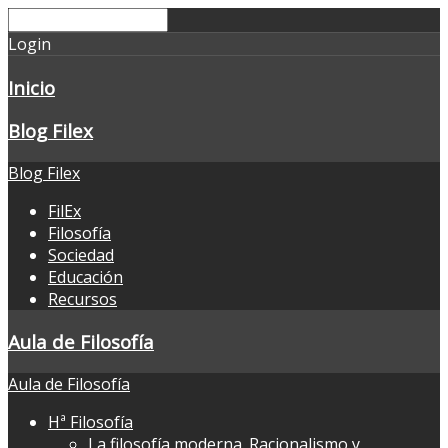
Login
Inicio
Blog Filex
Blog Filex
FilEx
Filosofía
Sociedad
Educación
Recursos
Aula de Filosofía
Aula de Filosofía
Hª Filosofía
La filosofía moderna. Racionalismo y