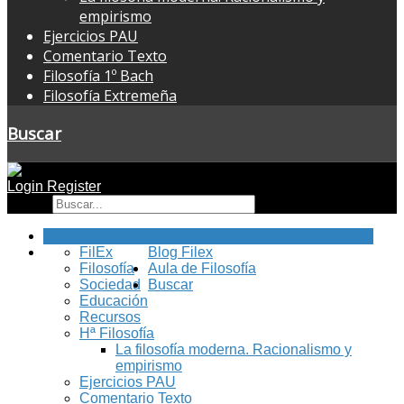
empirismo
Ejercicios PAU
Comentario Texto
Filosofía 1º Bach
Filosofía Extremeña
Buscar
Login
Register
Buscar
Inicio
FilEx
Blog Filex
Filosofía
Aula de Filosofía
Sociedad
Buscar
Educación
Recursos
Hª Filosofía
La filosofía moderna. Racionalismo y
empirismo
Ejercicios PAU
Comentario Texto