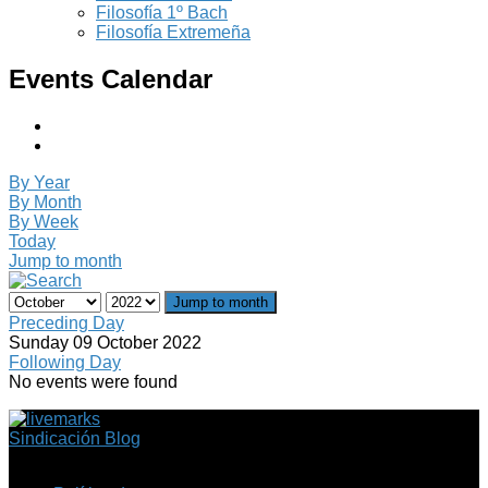
Filosofía 1º Bach
Filosofía Extremeña
Events Calendar
By Year
By Month
By Week
Today
Jump to month
Jump to month
Preceding Day
Sunday 09 October 2022
Following Day
No events were found
Sindicación Blog