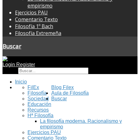
empirismo
Ejercicios PAU
Comentario Texto
Filosofía 1º Bach
Filosofía Extremeña
Buscar
Login
Register
Buscar
Inicio
FilEx
Blog Filex
Filosofía
Aula de Filosofía
Sociedad
Buscar
Educación
Recursos
Hª Filosofía
La filosofía moderna. Racionalismo y
empirismo
Ejercicios PAU
Comentario Texto