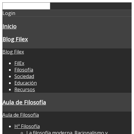
Login
Inicio
Blog Filex
Blog Filex
FilEx
Filosofía
Sociedad
Educación
Recursos
Aula de Filosofía
Aula de Filosofía
Hª Filosofía
La filosofía moderna. Racionalismo y