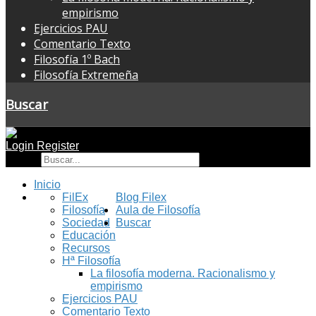
empirismo
Ejercicios PAU
Comentario Texto
Filosofía 1º Bach
Filosofía Extremeña
Buscar
Login
Register
Buscar
Inicio
FilEx
Blog Filex
Filosofía
Aula de Filosofía
Sociedad
Buscar
Educación
Recursos
Hª Filosofía
La filosofía moderna. Racionalismo y
empirismo
Ejercicios PAU
Comentario Texto