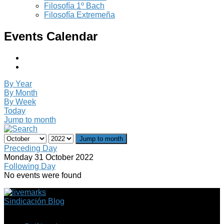
Filosofía 1º Bach
Filosofía Extremeña
Events Calendar
By Year
By Month
By Week
Today
Jump to month
Jump to month
Preceding Day
Monday 31 October 2022
Following Day
No events were found
Sindicación Blog