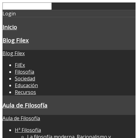
Login
Inicio
Blog Filex
Blog Filex
FilEx
Filosofía
Sociedad
Educación
Recursos
Aula de Filosofía
Aula de Filosofía
Hª Filosofía
La filosofía moderna. Racionalismo y