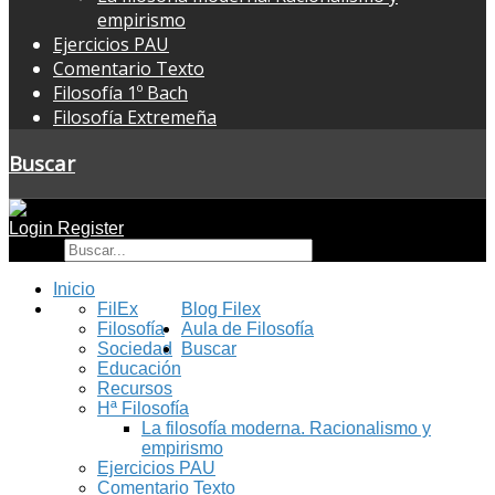
empirismo
Ejercicios PAU
Comentario Texto
Filosofía 1º Bach
Filosofía Extremeña
Buscar
Login
Register
Buscar
Inicio
FilEx
Blog Filex
Filosofía
Aula de Filosofía
Sociedad
Buscar
Educación
Recursos
Hª Filosofía
La filosofía moderna. Racionalismo y
empirismo
Ejercicios PAU
Comentario Texto