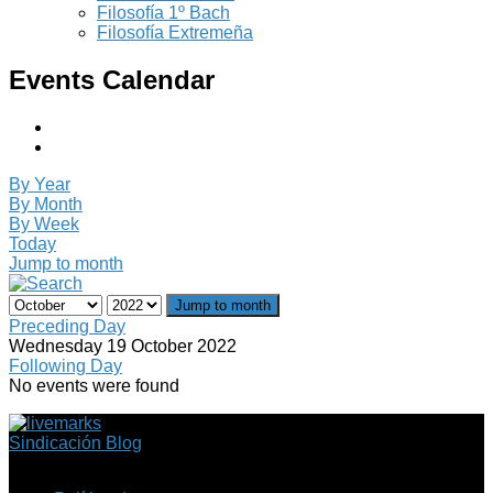
Filosofía 1º Bach
Filosofía Extremeña
Events Calendar
By Year
By Month
By Week
Today
Jump to month
Jump to month
Preceding Day
Wednesday 19 October 2022
Following Day
No events were found
Sindicación Blog