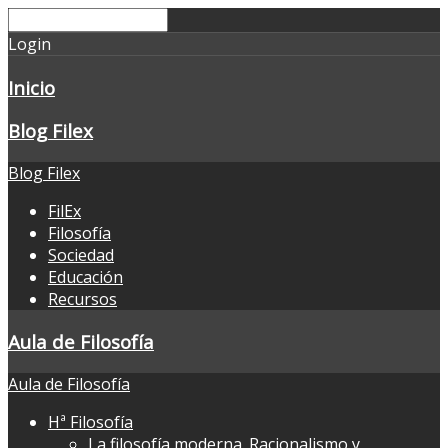
Login
Inicio
Blog Filex
Blog Filex
FilEx
Filosofía
Sociedad
Educación
Recursos
Aula de Filosofía
Aula de Filosofía
Hª Filosofía
La filosofía moderna. Racionalismo y