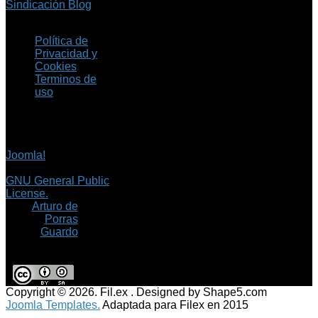
Sindicación Blog
Política de
Privacidad y
Cookies
Terminos de
uso
Copyright © 2026 Fil.ex
. Todos los derechos
reservados.
Joomla!
es software
libre, liberado bajo la
GNU General Public
License.
©
Arturo de
Porras
Guardo
Copyright © 2026. Fil.ex . Designed by Shape5.com
Joomla Templates.
Adaptada para Filex en 2015