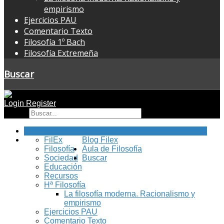
empirismo
Ejercicios PAU
Comentario Texto
Filosofía 1º Bach
Filosofía Extremeña
Buscar
Login
Register
Buscar
Inicio
FilEx
Blog Filex
Filosofía
Aula de Filosofía
Sociedad
Buscar
Educación
Recursos
Hª Filosofía
La filosofía moderna. Racionalismo y
empirismo
Ejercicios PAU
Comentario Texto