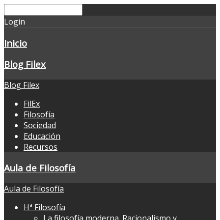
Login
Inicio
Blog Filex
Blog Filex
FilEx
Filosofía
Sociedad
Educación
Recursos
Aula de Filosofía
Aula de Filosofía
Hª Filosofía
La filosofía moderna. Racionalismo y