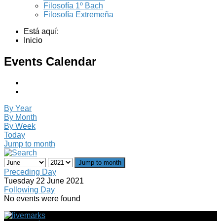
Filosofía 1º Bach
Filosofía Extremeña
Está aquí:
Inicio
Events Calendar
By Year
By Month
By Week
Today
Jump to month
Jump to month
Preceding Day
Tuesday 22 June 2021
Following Day
No events were found