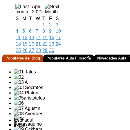
April
2021
S
M
T
W
T
F
S
1
2
3
4
5
6
7
8
9
10
11
12
13
14
15
16
17
18
19
20
21
22
23
24
25
26
27
28
29
30
Populares del Blog
Populares Aula Filosofía
Novedades Aula Fi
Está aquí:
Inicio