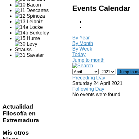
Events Calendar
By Year
By Month
By Week
Today
Jump to month
Jump to m
Preceding Day
Saturday 24 April 2021
Following Day
No events were found
Actualidad
Filosofía en
Extremadura
Mis
otros