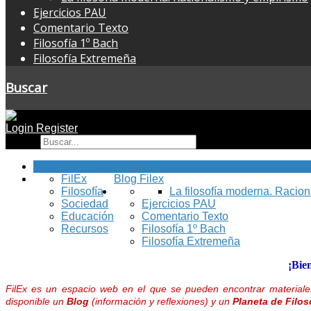
Ejercicios PAU
Comentario Texto
Filosofía 1º Bach
Filosofía Extremeña
Buscar
Login
Register
Buscar
Inicio
FilEx
Blog Filex
Filosofía
La filosofía moderna. Racio
Sociedad
Ejercicios PAU
Educación
Comentario Texto
Recursos
Filosofía 1º Bach
Filosofía Extremeña
¡Bie
FilEx es un espacio web en el que se pueden encontrar materiales
disponible un
Blog
(información y reflexiones) y un
Planeta de Filos