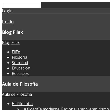
Login
Inicio
Blog Filex
Blog Filex
FilEx
Filosofía
Sociedad
Educación
Recursos
Aula de Filosofía
Aula de Filosofía
Hª Filosofía
La filosofía moderna. Racionalismo y empirismo