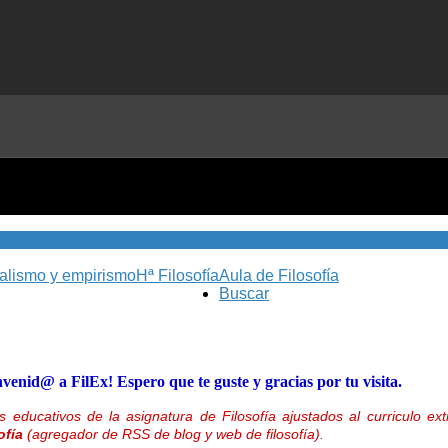
nalismo y empirismo
Hª Filosofía
Aula de Filosofía
Buscar
nvenid@ a FilEx! Espero que te guste y gracias por tu visita.
 educativos de la asignatura de Filosofía ajustados al curriculo 
ofía
(agregador de RSS de blog y web de filosofía).