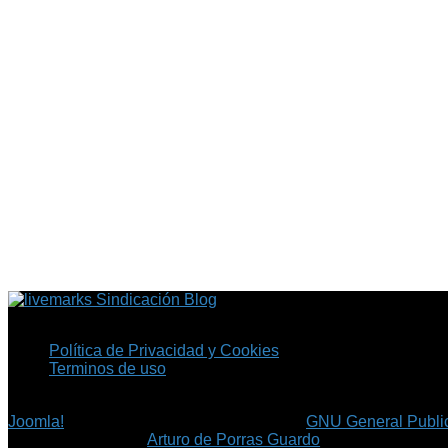
Sindicación Blog
Política de Privacidad y Cookies
Terminos de uso
Copyright © 2026 Fil.ex . Todos los derechos reservados.
Joomla!
es software libre, liberado bajo la
GNU General Public
©
Arturo de Porras Guardo