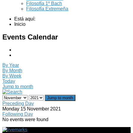
Filosofía 1º Bach
Filosofía Extremeña
Está aquí:
Inicio
Events Calendar
By Year
By Month
By Week
Today
Jump to month
Jump to month
Preceding Day
Monday 15 November 2021
Following Day
No events were found