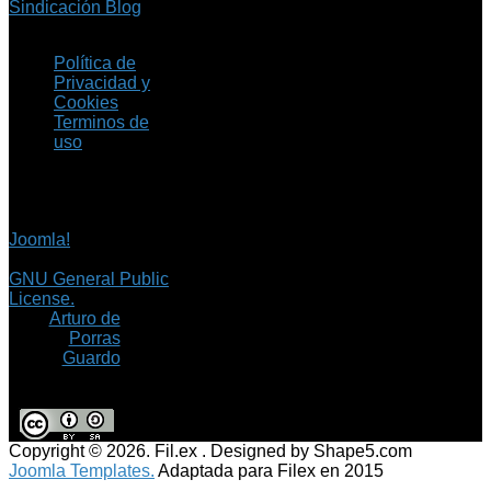
Sindicación Blog
Política de
Privacidad y
Cookies
Terminos de
uso
Copyright © 2026 Fil.ex
. Todos los derechos
reservados.
Joomla!
es software
libre, liberado bajo la
GNU General Public
License.
©
Arturo de
Porras
Guardo
Copyright © 2026. Fil.ex . Designed by Shape5.com
Joomla Templates.
Adaptada para Filex en 2015