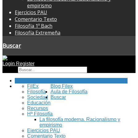
empirismo
Ejercicios PAU
Comentario Texto
Filosofía 1º Bach
Filosofía Extremeña
Buscar
Login
Register
Buscar
Inicio
FilEx
Blog Filex
Filosofía
Aula de Filosofía
Sociedad
Buscar
Educación
Recursos
Hª Filosofía
La filosofía moderna. Racionalismo y
empirismo
Ejercicios PAU
Comentario Texto