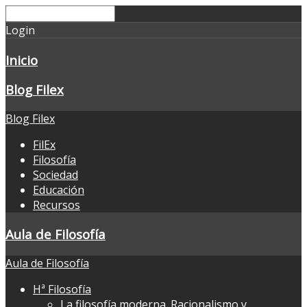
Login
Inicio
Blog Filex
Blog Filex
FilEx
Filosofía
Sociedad
Educación
Recursos
Aula de Filosofía
Aula de Filosofía
Hª Filosofía
La filosofía moderna. Racionalismo y