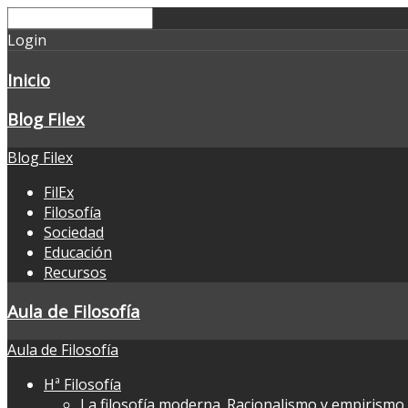
Login
Inicio
Blog Filex
Blog Filex
FilEx
Filosofía
Sociedad
Educación
Recursos
Aula de Filosofía
Aula de Filosofía
Hª Filosofía
La filosofía moderna. Racionalismo y empirismo