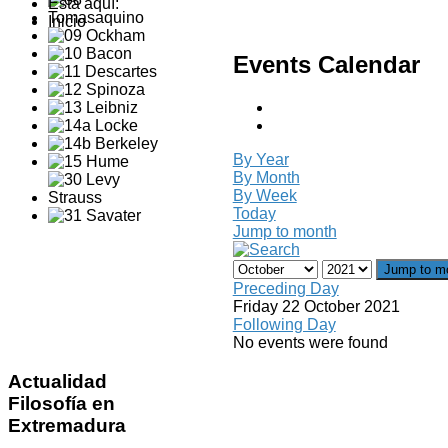
Está aquí:
Inicio
Events Calendar
By Year
By Month
By Week
Today
Jump to month
Jump to m
Preceding Day
Friday 22 October 2021
Following Day
No events were found
Actualidad
Filosofía en
Extremadura