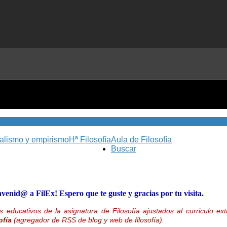
nalismo y empirismo
Hª Filosofía
Aula de Filosofía
Buscar
nvenid@ a FilEx! Espero que te guste y gracias por tu visita.
 educativos de la asignatura de Filosofía ajustados al curriculo 
ofía
(agregador de RSS de blog y web de filosofía).