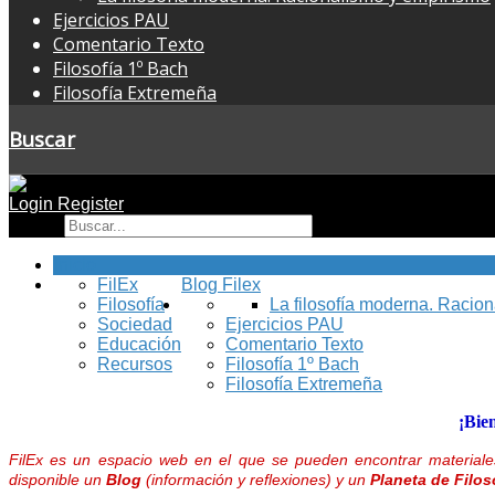
Ejercicios PAU
Comentario Texto
Filosofía 1º Bach
Filosofía Extremeña
Buscar
Login
Register
Buscar
Inicio
FilEx
Blog Filex
Filosofía
La filosofía moderna. Racio
Sociedad
Ejercicios PAU
Educación
Comentario Texto
Recursos
Filosofía 1º Bach
Filosofía Extremeña
¡Bie
FilEx es un espacio web en el que se pueden encontrar materiales
disponible un
Blog
(información y reflexiones) y un
Planeta de Filos