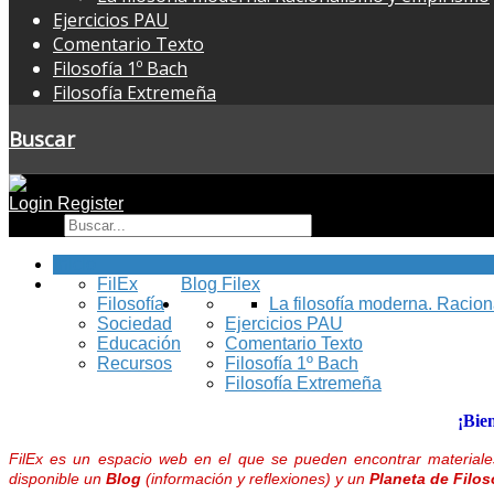
Ejercicios PAU
Comentario Texto
Filosofía 1º Bach
Filosofía Extremeña
Buscar
Login
Register
Buscar
Inicio
FilEx
Blog Filex
Filosofía
La filosofía moderna. Racio
Sociedad
Ejercicios PAU
Educación
Comentario Texto
Recursos
Filosofía 1º Bach
Filosofía Extremeña
¡Bie
FilEx es un espacio web en el que se pueden encontrar materiales
disponible un
Blog
(información y reflexiones) y un
Planeta de Filos