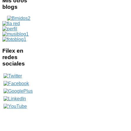
Mis
otros
blogs
Filex
en
redes
sociales