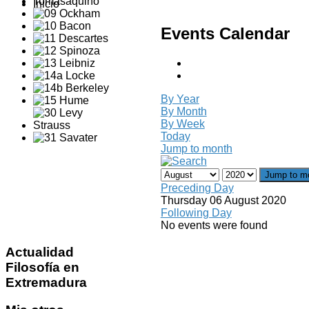
Inicio
Events Calendar
By Year
By Month
By Week
Today
Jump to month
Jump to m
Preceding Day
Thursday 06 August 2020
Following Day
No events were found
Actualidad
Filosofía en
Extremadura