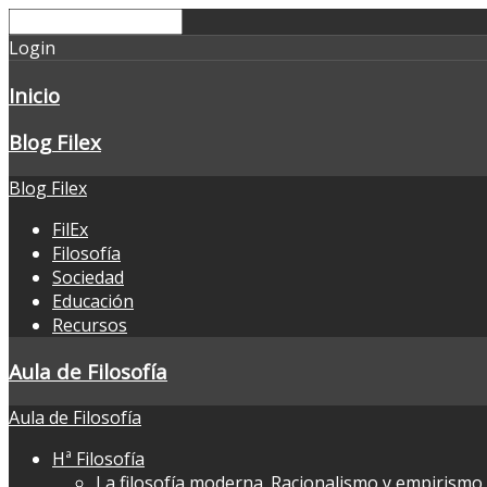
Login
Inicio
Blog Filex
Blog Filex
FilEx
Filosofía
Sociedad
Educación
Recursos
Aula de Filosofía
Aula de Filosofía
Hª Filosofía
La filosofía moderna. Racionalismo y empirismo