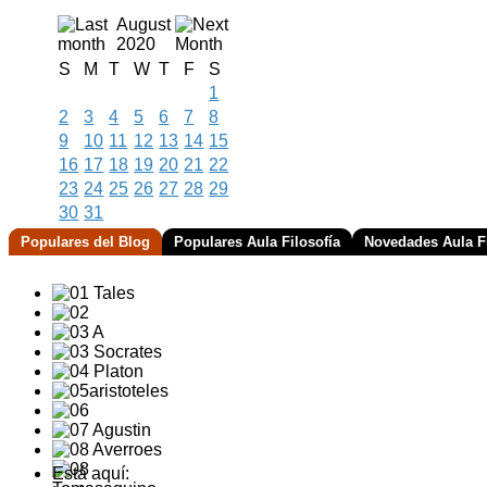
August
2020
S
M
T
W
T
F
S
1
2
3
4
5
6
7
8
9
10
11
12
13
14
15
16
17
18
19
20
21
22
23
24
25
26
27
28
29
30
31
Populares del Blog
Populares Aula Filosofía
Novedades Aula Fi
Está aquí: