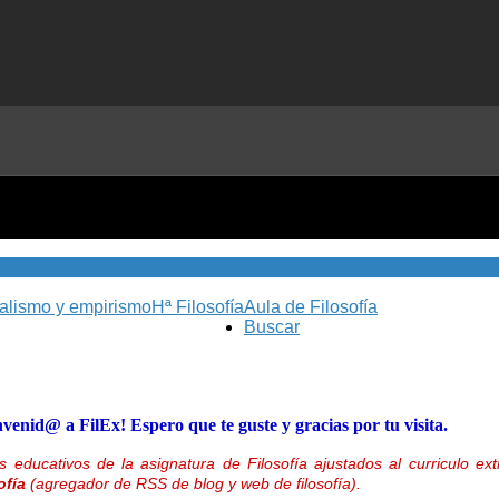
nalismo y empirismo
Hª Filosofía
Aula de Filosofía
Buscar
nvenid@ a FilEx! Espero que te guste y gracias por tu visita.
 educativos de la asignatura de Filosofía ajustados al curriculo 
ofía
(agregador de RSS de blog y web de filosofía).