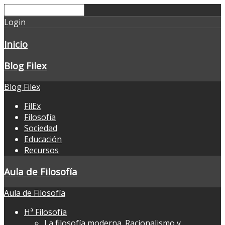
Login
Inicio
Blog Filex
Blog Filex
FilEx
Filosofía
Sociedad
Educación
Recursos
Aula de Filosofía
Aula de Filosofía
Hª Filosofía
La filosofía moderna. Racionalismo y