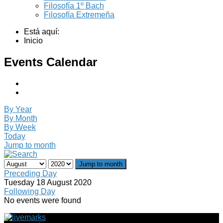
Filosofía 1º Bach
Filosofía Extremeña
Está aquí:
Inicio
Events Calendar
By Year
By Month
By Week
Today
Jump to month
Jump to month
Preceding Day
Tuesday 18 August 2020
Following Day
No events were found