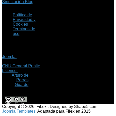
Sindicación Blog
Política de
Privacidad y
Cookies
Terminos de
uso
Copyright © 2026 Fil.ex
. Todos los derechos
reservados.
Joomla!
es software
libre, liberado bajo la
GNU General Public
License.
©
Arturo de
Porras
Guardo
Copyright © 2026. Fil.ex . Designed by Shape5.com
Joomla Templates.
Adaptada para Filex en 2015