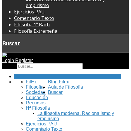
empirismo
Ejercicios PAU
Comentario Texto
Filosofía 1º Bach
Filosofía Extremeña
Buscar
Login
Register
Buscar
Inicio
FilEx
Blog Filex
Filosofía
Aula de Filosofía
Sociedad
Buscar
Educación
Recursos
Hª Filosofía
La filosofía moderna. Racionalismo y
empirismo
Ejercicios PAU
Comentario Texto