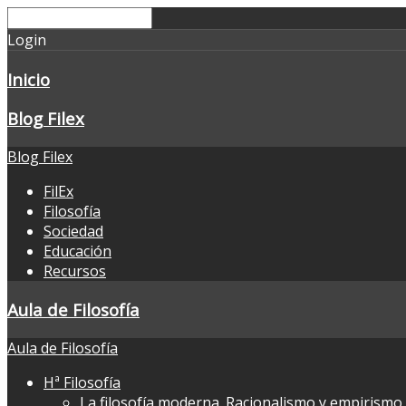
Login
Inicio
Blog Filex
Blog Filex
FilEx
Filosofía
Sociedad
Educación
Recursos
Aula de Filosofía
Aula de Filosofía
Hª Filosofía
La filosofía moderna. Racionalismo y empirismo