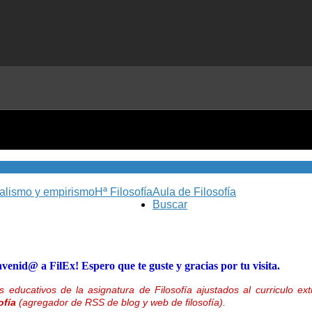
nalismo y empirismo
Hª Filosofía
Aula de Filosofía
Buscar
nvenid@ a FilEx! Espero que te guste y gracias por tu visita.
 educativos de la asignatura de Filosofía ajustados al curriculo 
ofía
(agregador de RSS de blog y web de filosofía).