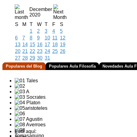
December
2020
S
M
T
W
T
F
S
1
2
3
4
5
6
7
8
9
10
11
12
13
14
15
16
17
18
19
20
21
22
23
24
25
26
27
28
29
30
31
Populares del Blog
Populares Aula Filosofía
Novedades Aula Fi
Está aquí:
Inicio