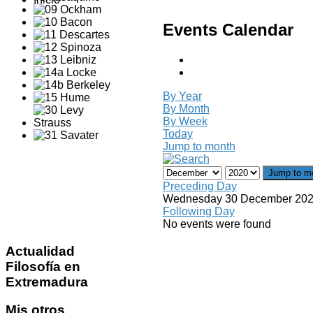
Events Calendar
By Year
By Month
By Week
Today
Jump to month
Jump to m
Preceding Day
Wednesday 30 December 20
Following Day
No events were found
Actualidad
Filosofía en
Extremadura
Mis
otros