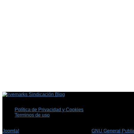
Sindicación Blog
Política de Privacidad y Cookies
Terminos de uso
Copyright © 2026 Fil.ex . Todos los derechos reservados.
Joomla!
es software libre, liberado bajo la
GNU General Public