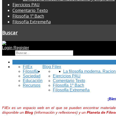
Ejercicios PAU
Comentario Texto
Filosofía 1º Bach
Filosofía Extremeña
Buscar
Login
Register
Buscar
Inicio
FilEx
Blog Filex
Filosofía
La filosofía moderna. Racio
Sociedad
Ejercicios PAU
Educación
Comentario Texto
Recursos
Filosofía 1º Bach
Filosofía Extremeña
¡Bie
FilEx es un espacio web en el que se pueden encontrar materiales
disponible un
Blog
(información y reflexiones) y un
Planeta de Filos