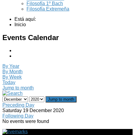
Filosofía 1º Bach
Filosofía Extremeña
Está aquí:
Inicio
Events Calendar
By Year
By Month
By Week
Today
Jump to month
Jump to month
Preceding Day
Saturday 19 December 2020
Following Day
No events were found