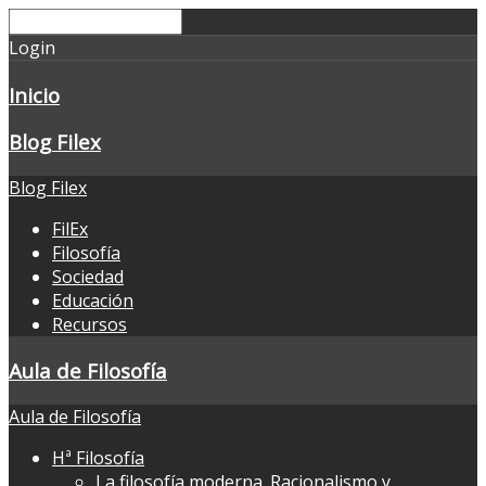
Login
Inicio
Blog Filex
Blog Filex
FilEx
Filosofía
Sociedad
Educación
Recursos
Aula de Filosofía
Aula de Filosofía
Hª Filosofía
La filosofía moderna. Racionalismo y