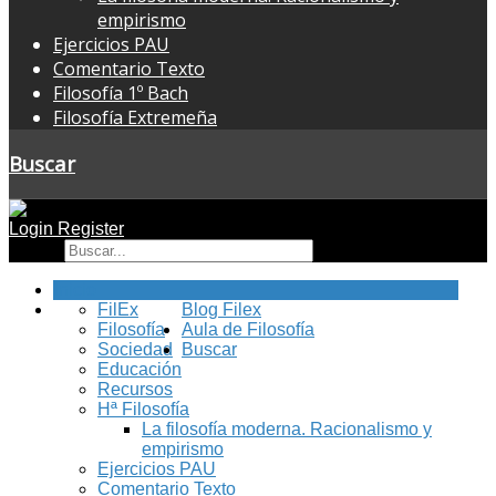
empirismo
Ejercicios PAU
Comentario Texto
Filosofía 1º Bach
Filosofía Extremeña
Buscar
Login
Register
Buscar
Inicio
FilEx
Blog Filex
Filosofía
Aula de Filosofía
Sociedad
Buscar
Educación
Recursos
Hª Filosofía
La filosofía moderna. Racionalismo y
empirismo
Ejercicios PAU
Comentario Texto