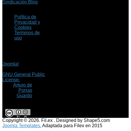
Sindicación Blog
Política de
Privacidad y
Cookies
Terminos de
uso
Copyright © 2026 Fil.ex
. Todos los derechos
reservados.
Joomla!
es software
libre, liberado bajo la
GNU General Public
License.
©
Arturo de
Porras
Guardo
Copyright © 2026. Fil.ex . Designed by Shape5.com
Joomla Templates.
Adaptada para Filex en 2015