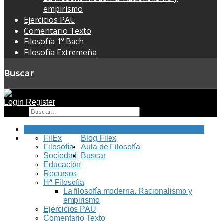
empirismo
Ejercicios PAU
Comentario Texto
Filosofía 1º Bach
Filosofía Extremeña
Buscar
Login
Register
Buscar
Inicio
FilEx
Blog Filex
Filosofía
Aula de Filosofía
Sociedad
Buscar
Educación
Recursos
Hª Filosofía
La filosofía moderna. Racionalismo y
empirismo
Ejercicios PAU
Comentario Texto