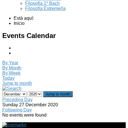
Filosofía 1º Bach
Filosofía Extremeña
Está aquí:
Inicio
Events Calendar
By Year
By Month
By Week
Today
Jump to month
Jump to month
Preceding Day
Sunday 27 December 2020
Following Day
No events were found