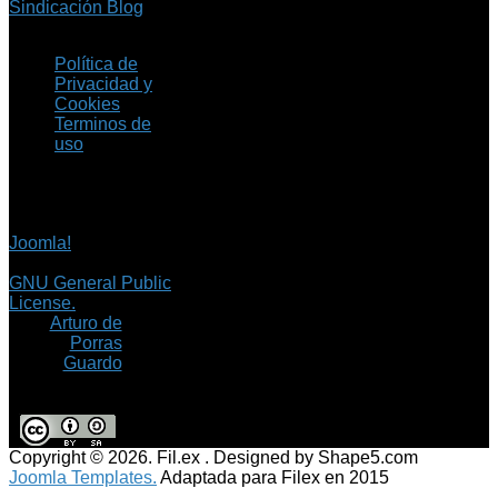
Sindicación Blog
Política de
Privacidad y
Cookies
Terminos de
uso
Copyright © 2026 Fil.ex
. Todos los derechos
reservados.
Joomla!
es software
libre, liberado bajo la
GNU General Public
License.
©
Arturo de
Porras
Guardo
Copyright © 2026. Fil.ex . Designed by Shape5.com
Joomla Templates.
Adaptada para Filex en 2015