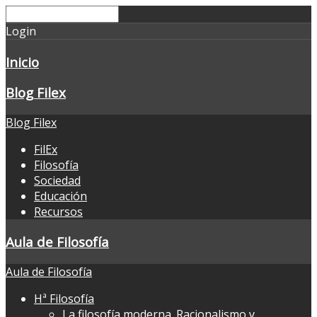
Login
Inicio
Blog Filex
Blog Filex
FilEx
Filosofía
Sociedad
Educación
Recursos
Aula de Filosofía
Aula de Filosofía
Hª Filosofía
La filosofía moderna. Racionalismo y