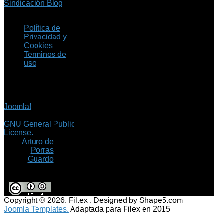
Sindicación Blog
Política de
Privacidad y
Cookies
Terminos de
uso
Copyright © 2026 Fil.ex
. Todos los derechos
reservados.
Joomla!
es software
libre, liberado bajo la
GNU General Public
License.
©
Arturo de
Porras
Guardo
Copyright © 2026. Fil.ex . Designed by Shape5.com
Joomla Templates.
Adaptada para Filex en 2015