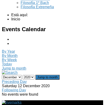
Filosofía 1º Bach
Filosofía Extremeña
Está aquí:
Inicio
Events Calendar
By Year
By Month
By Week
Today
Jump to month
Jump to month
Preceding Day
Saturday 12 December 2020
Following Day
No events were found