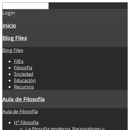
Login
Inicio
Blog Filex
Blog Filex
FilEx
Filosofía
Sociedad
Educación
Recursos
Aula de Filosofía
Aula de Filosofía
Hª Filosofía
La filosofía moderna. Racionalismo y