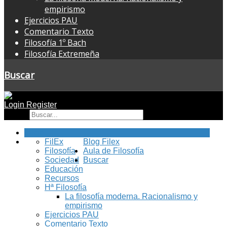
empirismo
Ejercicios PAU
Comentario Texto
Filosofía 1º Bach
Filosofía Extremeña
Buscar
Login
Register
Buscar
Inicio
FilEx
Blog Filex
Filosofía
Aula de Filosofía
Sociedad
Buscar
Educación
Recursos
Hª Filosofía
La filosofía moderna. Racionalismo y
empirismo
Ejercicios PAU
Comentario Texto