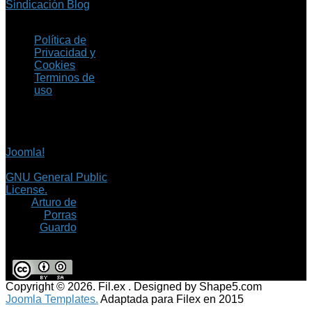
Sindicación Blog
Política de
Privacidad y
Cookies
Terminos de
uso
Copyright © 2026 Fil.ex
. Todos los derechos
reservados.
Joomla!
es software
libre, liberado bajo la
GNU General Public
License.
©
Arturo de
Porras
Guardo
Copyright © 2026. Fil.ex . Designed by Shape5.com
Joomla Templates.
Adaptada para Filex en 2015