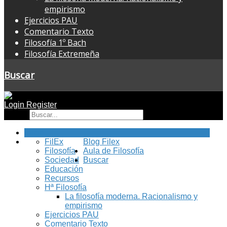
empirismo
Ejercicios PAU
Comentario Texto
Filosofía 1º Bach
Filosofía Extremeña
Buscar
Login
Register
Buscar
Inicio
FilEx
Blog Filex
Filosofía
Aula de Filosofía
Sociedad
Buscar
Educación
Recursos
Hª Filosofía
La filosofía moderna. Racionalismo y
empirismo
Ejercicios PAU
Comentario Texto