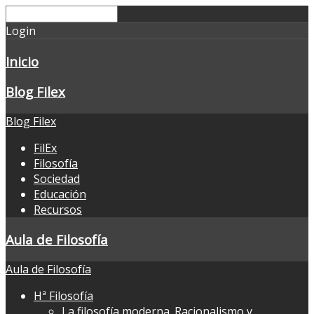
Login
Inicio
Blog Filex
Blog Filex
FilEx
Filosofía
Sociedad
Educación
Recursos
Aula de Filosofía
Aula de Filosofía
Hª Filosofía
La filosofía moderna. Racionalismo y