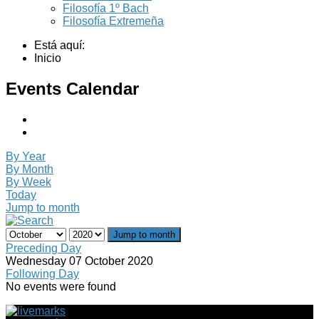
Filosofía 1º Bach
Filosofía Extremeña
Está aquí:
Inicio
Events Calendar
By Year
By Month
By Week
Today
Jump to month
Jump to month
Preceding Day
Wednesday 07 October 2020
Following Day
No events were found