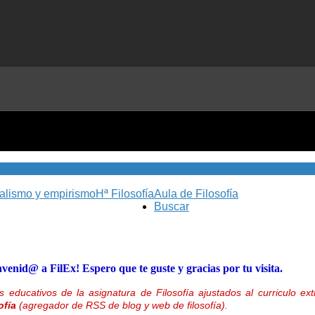
nalismo y empirismo
Hª Filosofía
Aula de Filosofía
Buscar
nvenid@ a FilEx! Espero que te guste y gracias por tu visita.
 educativos de la asignatura de Filosofía ajustados al curriculo 
ofía
(agregador de RSS de blog y web de filosofía).