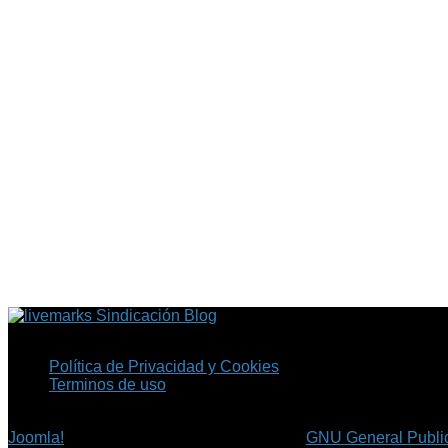
Sindicación Blog
Política de Privacidad y Cookies
Terminos de uso
Copyright © 2026 Fil.ex . Todos los derechos reservados.
Joomla!
es software libre, liberado bajo la
GNU General Public