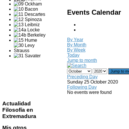
Events Calendar
By Year
By Month
By Week
Today
Jump to month
Jump to m
Preceding Day
Sunday 25 October 2020
Following Day
No events were found
Actualidad
Filosofía en
Extremadura
Mis
otros