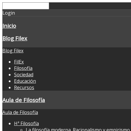
Login
Inicio
Blog Filex
Blog Filex
FilEx
Filosofía
Sociedad
Educación
Recursos
Aula de Filosofía
Aula de Filosofía
Hª Filosofía
La filosofía moderna. Racionalismo y empirismo