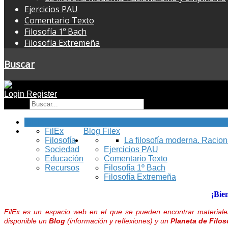
Ejercicios PAU
Comentario Texto
Filosofía 1º Bach
Filosofía Extremeña
Buscar
Login
Register
Buscar
Inicio
FilEx
Blog Filex
Filosofía
La filosofía moderna. Racio
Sociedad
Ejercicios PAU
Educación
Comentario Texto
Recursos
Filosofía 1º Bach
Filosofía Extremeña
¡Bie
FilEx es un espacio web en el que se pueden encontrar materiales
disponible un
Blog
(información y reflexiones) y un
Planeta de Filos