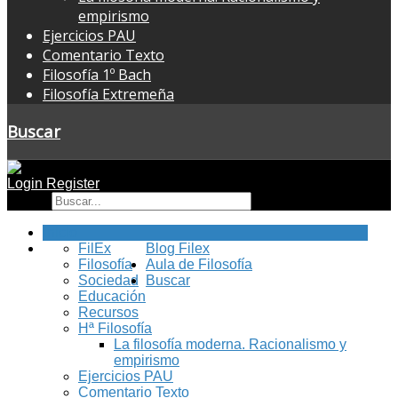
empirismo
Ejercicios PAU
Comentario Texto
Filosofía 1º Bach
Filosofía Extremeña
Buscar
Login
Register
Buscar
Inicio
FilEx
Blog Filex
Filosofía
Aula de Filosofía
Sociedad
Buscar
Educación
Recursos
Hª Filosofía
La filosofía moderna. Racionalismo y
empirismo
Ejercicios PAU
Comentario Texto