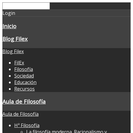
Login
Inicio
Blog Filex
Blog Filex
FilEx
Filosofía
Sociedad
Educación
Recursos
Aula de Filosofía
Aula de Filosofía
Hª Filosofía
La filosofía moderna. Racionalismo y