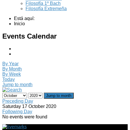
Filosofía 1º Bach
Filosofía Extremeña
Está aquí:
Inicio
Events Calendar
By Year
By Month
By Week
Today
Jump to month
Jump to month
Preceding Day
Saturday 17 October 2020
Following Day
No events were found