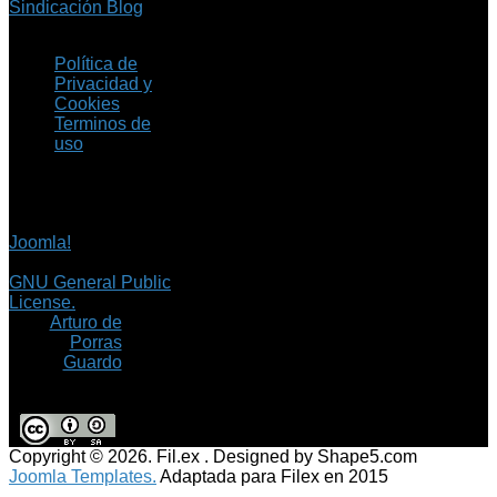
Sindicación Blog
Política de
Privacidad y
Cookies
Terminos de
uso
Copyright © 2026 Fil.ex
. Todos los derechos
reservados.
Joomla!
es software
libre, liberado bajo la
GNU General Public
License.
©
Arturo de
Porras
Guardo
Copyright © 2026. Fil.ex . Designed by Shape5.com
Joomla Templates.
Adaptada para Filex en 2015