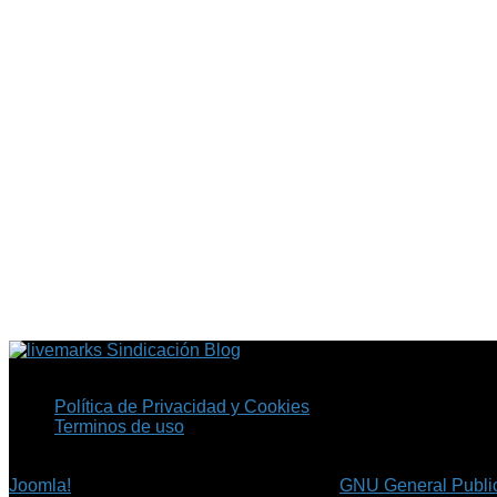
Sindicación Blog
Política de Privacidad y Cookies
Terminos de uso
Copyright © 2026 Fil.ex . Todos los derechos reservados.
Joomla!
es software libre, liberado bajo la
GNU General Public