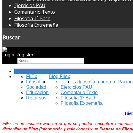
Ejercicios PAU
Comentario Texto
Filosofía 1º Bach
Filosofía Extremeña
Buscar
Login
Register
Buscar
Inicio
FilEx
Blog Filex
Filosofía
La filosofía moderna. Racio
Sociedad
Ejercicios PAU
Educación
Comentario Texto
Recursos
Filosofía 1º Bach
Filosofía Extremeña
¡Bie
FilEx es un espacio web en el que se pueden encontrar materiales
disponible un
Blog
(información y reflexiones) y un
Planeta de Filos