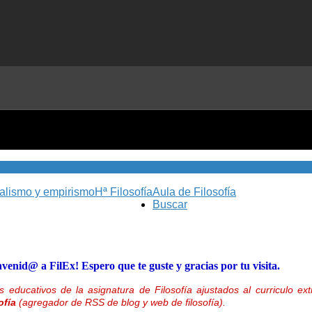
nalismo y empirismo
Hª Filosofía
Aula de Filosofía
Buscar
nvenid@ a FilEx! Espero que te guste y gracias por tu visita.
 educativos de la asignatura de Filosofía ajustados al curriculo 
ofía
(agregador de RSS de blog y web de filosofía).