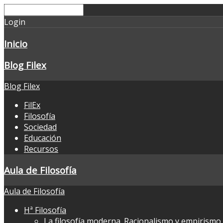
Login
Inicio
Blog Filex
Blog Filex
FilEx
Filosofía
Sociedad
Educación
Recursos
Aula de Filosofía
Aula de Filosofía
Hª Filosofía
La filosofía moderna. Racionalismo y empirismo