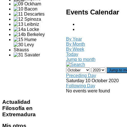
Events Calendar
By Year
By Month
By Week
Today
Jump to month
Jump to m
Preceding Day
Saturday 10 October 2020
Following Day
No events were found
Actualidad
Filosofía en
Extremadura
Mis
otros