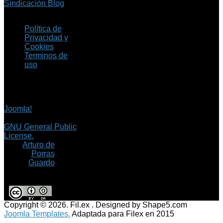
Sindicación Blog
Política de
Privacidad y
Cookies
Terminos de
uso
Copyright © 2026 Fil.ex
. Todos los derechos
reservados.
Joomla!
es software
libre, liberado bajo la
GNU General Public
License.
©
Arturo de
Porras
Guardo
Copyright © 2026. Fil.ex . Designed by Shape5.com
Joomla Templates.
Adaptada para Filex en 2015