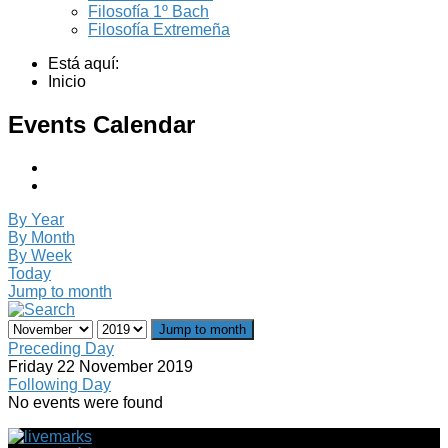
Filosofía 1º Bach
Filosofía Extremeña
Está aquí:
Inicio
Events Calendar
By Year
By Month
By Week
Today
Jump to month
Jump to month
Preceding Day
Friday 22 November 2019
Following Day
No events were found