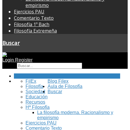
empirismo
Ejercicios PAU
Comentario Texto
Filosofía 1º Bach
Filosofía Extremeña
Buscar
Login
Register
Buscar
Inicio
FilEx
Blog Filex
Filosofía
Aula de Filosofía
Sociedad
Buscar
Educación
Recursos
Hª Filosofía
La filosofía moderna. Racionalismo y
empirismo
Ejercicios PAU
Comentario Texto