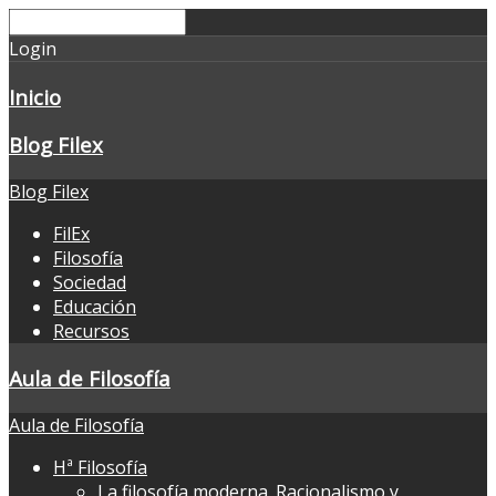
Login
Inicio
Blog Filex
Blog Filex
FilEx
Filosofía
Sociedad
Educación
Recursos
Aula de Filosofía
Aula de Filosofía
Hª Filosofía
La filosofía moderna. Racionalismo y