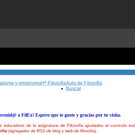
nalismo y empirismo
Hª Filosofía
Aula de Filosofía
Buscar
nvenid@ a FilEx! Espero que te guste y gracias por tu visita.
 educativos de la asignatura de Filosofía ajustados al curriculo 
ofía
(agregador de RSS de blog y web de filosofía).