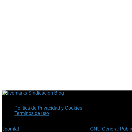
Sindicación Blog
Política de Privacidad y Cookies
Terminos de uso
Copyright © 2026 Fil.ex . Todos los derechos reservados.
Joomla!
es software libre, liberado bajo la
GNU General Public