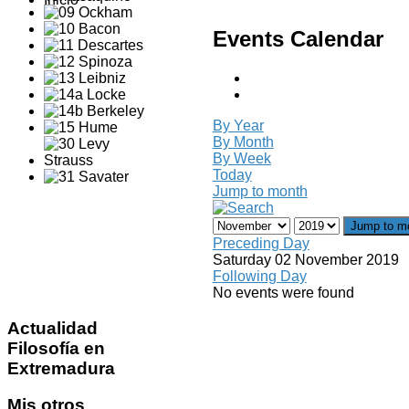
Events Calendar
By Year
By Month
By Week
Today
Jump to month
Jump to m
Preceding Day
Saturday 02 November 2019
Following Day
No events were found
Actualidad
Filosofía en
Extremadura
Mis
otros