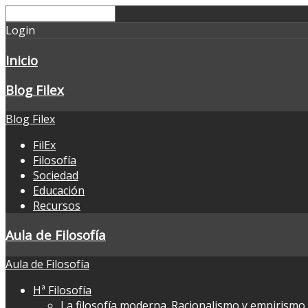
Login
Inicio
Blog Filex
Blog Filex
FilEx
Filosofía
Sociedad
Educación
Recursos
Aula de Filosofía
Aula de Filosofía
Hª Filosofía
La filosofía moderna. Racionalismo y empirismo