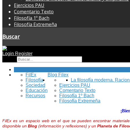
Ejercicios PAU
Comentario Texto
Filosofía 1º Bach
Filosofía Extremeña
Buscar
Login
Register
Buscar
Inicio
FilEx
Blog Filex
Filosofía
La filosofía moderna. Racio
Sociedad
Ejercicios PAU
Educación
Comentario Texto
Recursos
Filosofía 1º Bach
Filosofía Extremeña
¡Bie
FilEx es un espacio web en el que se pueden encontrar materiales
disponible un
Blog
(información y reflexiones) y un
Planeta de Filos