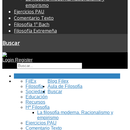
empirismo
Ejercicios PAU
Comentario Texto
Filosofía 1º Bach
Filosofía Extremeña
Buscar
Login
Register
Buscar
Inicio
FilEx
Blog Filex
Filosofía
Aula de Filosofía
Sociedad
Buscar
Educación
Recursos
Hª Filosofía
La filosofía moderna. Racionalismo y
empirismo
Ejercicios PAU
Comentario Texto