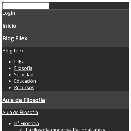
Login
Inicio
Blog Filex
Blog Filex
FilEx
Filosofía
Sociedad
Educación
Recursos
Aula de Filosofía
Aula de Filosofía
Hª Filosofía
La filosofía moderna. Racionalismo y