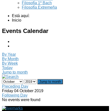
Filosofía 1º Bach
Filosofía Extremeña
Está aquí:
Inicio
Events Calendar
By Year
By Month
By Week
Today
Jump to month
Jump to month
Preceding Day
Friday 04 October 2019
Following Day
No events were found