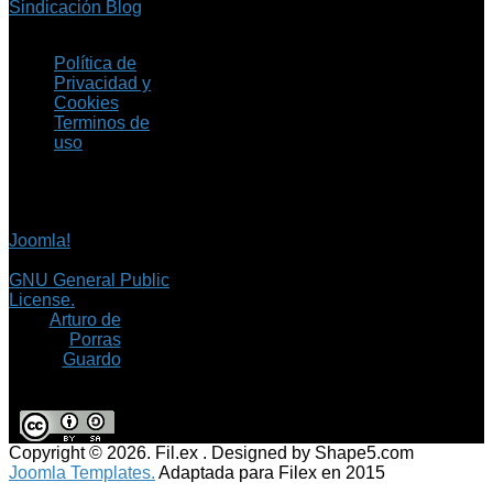
Sindicación Blog
Política de
Privacidad y
Cookies
Terminos de
uso
Copyright © 2026 Fil.ex
. Todos los derechos
reservados.
Joomla!
es software
libre, liberado bajo la
GNU General Public
License.
©
Arturo de
Porras
Guardo
Copyright © 2026. Fil.ex . Designed by Shape5.com
Joomla Templates.
Adaptada para Filex en 2015