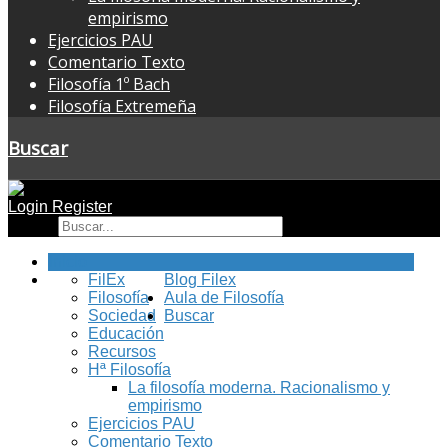
empirismo
Ejercicios PAU
Comentario Texto
Filosofía 1º Bach
Filosofía Extremeña
Buscar
Login
Register
Buscar
Inicio
FilEx
Blog Filex
Filosofía
Aula de Filosofía
Sociedad
Buscar
Educación
Recursos
Hª Filosofía
La filosofía moderna. Racionalismo y
empirismo
Ejercicios PAU
Comentario Texto