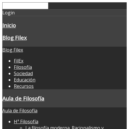
Login
Inicio
Blog Filex
Blog Filex
FilEx
Filosofía
Sociedad
Educación
Recursos
Aula de Filosofía
Aula de Filosofía
Hª Filosofía
La filosofía moderna. Racionalismo y