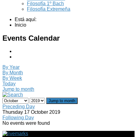
Filosofía 1º Bach
Filosofía Extremeña
Está aquí:
Inicio
Events Calendar
By Year
By Month
By Week
Today
Jump to month
Jump to month
Preceding Day
Thursday 17 October 2019
Following Day
No events were found