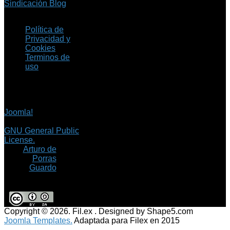
Sindicación Blog
Política de
Privacidad y
Cookies
Terminos de
uso
Copyright © 2026 Fil.ex
. Todos los derechos
reservados.
Joomla!
es software
libre, liberado bajo la
GNU General Public
License.
©
Arturo de
Porras
Guardo
Copyright © 2026. Fil.ex . Designed by Shape5.com
Joomla Templates.
Adaptada para Filex en 2015