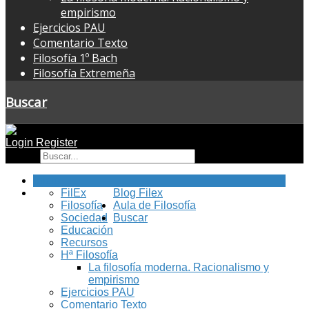
empirismo
Ejercicios PAU
Comentario Texto
Filosofía 1º Bach
Filosofía Extremeña
Buscar
Login
Register
Buscar
Inicio
FilEx
Blog Filex
Filosofía
Aula de Filosofía
Sociedad
Buscar
Educación
Recursos
Hª Filosofía
La filosofía moderna. Racionalismo y
empirismo
Ejercicios PAU
Comentario Texto