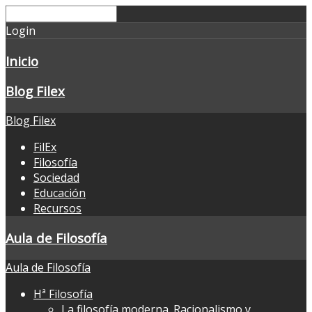
Login
Inicio
Blog Filex
Blog Filex
FilEx
Filosofía
Sociedad
Educación
Recursos
Aula de Filosofía
Aula de Filosofía
Hª Filosofía
La filosofía moderna. Racionalismo y