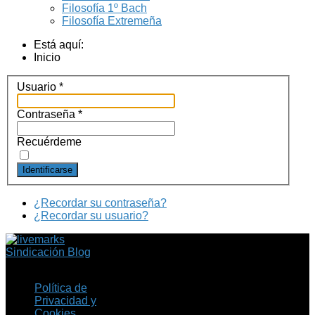
Filosofía 1º Bach
Filosofía Extremeña
Está aquí:
Inicio
Usuario
*
Contraseña
*
Recuérdeme
Identificarse
¿Recordar su contraseña?
¿Recordar su usuario?
Sindicación Blog
Política de
Privacidad y
Cookies