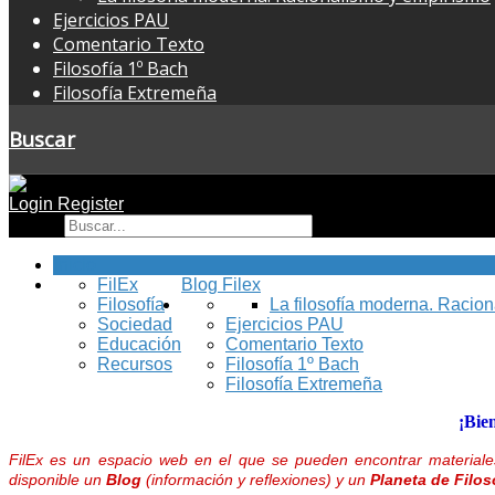
Ejercicios PAU
Comentario Texto
Filosofía 1º Bach
Filosofía Extremeña
Buscar
Login
Register
Buscar
Inicio
FilEx
Blog Filex
Filosofía
La filosofía moderna. Racio
Sociedad
Ejercicios PAU
Educación
Comentario Texto
Recursos
Filosofía 1º Bach
Filosofía Extremeña
¡Bie
FilEx es un espacio web en el que se pueden encontrar materiales
disponible un
Blog
(información y reflexiones) y un
Planeta de Filos