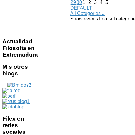
29
30
1
2
3
4
5
DEFAULT
All Categories ...
Show events from all categori
Actualidad
Filosofía en
Extremadura
Mis
otros
blogs
Filex
en
redes
sociales