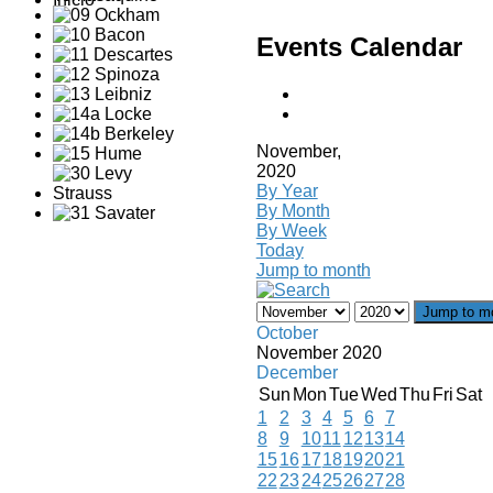
Events Calendar
November,
2020
By Year
By Month
By Week
Today
Jump to month
Jump to m
October
November 2020
December
Sun
Mon
Tue
Wed
Thu
Fri
Sat
1
2
3
4
5
6
7
8
9
10
11
12
13
14
15
16
17
18
19
20
21
22
23
24
25
26
27
28