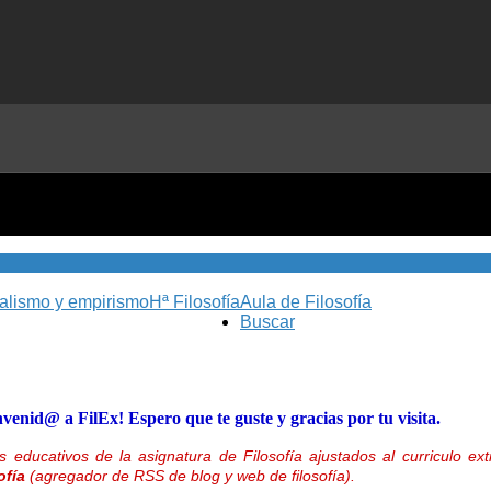
nalismo y empirismo
Hª Filosofía
Aula de Filosofía
Buscar
nvenid@ a FilEx! Espero que te guste y gracias por tu visita.
 educativos de la asignatura de Filosofía ajustados al curriculo 
ofía
(agregador de RSS de blog y web de filosofía).