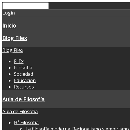
Login
Inicio
Blog Filex
Blog Filex
FilEx
Filosofía
Sociedad
Educación
Recursos
Aula de Filosofía
Aula de Filosofía
Hª Filosofía
La filosofía moderna. Racionalismo y empirismo