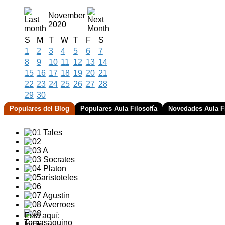
November
2020
S
M
T
W
T
F
S
1
2
3
4
5
6
7
8
9
10
11
12
13
14
15
16
17
18
19
20
21
22
23
24
25
26
27
28
29
30
Populares del Blog
Populares Aula Filosofía
Novedades Aula Fi
Está aquí:
Inicio