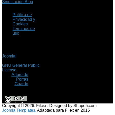
Sindicación Blog
Política de
Privacidad y
Cookies
Terminos de
uso
Copyright © 2026 Fil.ex
. Todos los derechos
reservados.
Joomla!
es software
libre, liberado bajo la
GNU General Public
License.
©
Arturo de
Porras
Guardo
Copyright © 2026. Fil.ex . Designed by Shape5.com
Joomla Templates.
Adaptada para Filex en 2015