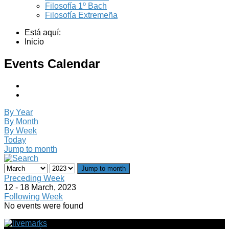
Filosofía 1º Bach
Filosofía Extremeña
Está aquí:
Inicio
Events Calendar
By Year
By Month
By Week
Today
Jump to month
Jump to month
Preceding Week
12 - 18 March, 2023
Following Week
No events were found