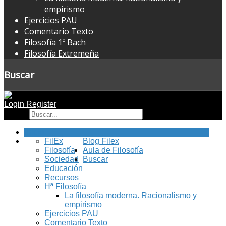
empirismo
Ejercicios PAU
Comentario Texto
Filosofía 1º Bach
Filosofía Extremeña
Buscar
Login
Register
Buscar
Inicio
FilEx
Blog Filex
Filosofía
Aula de Filosofía
Sociedad
Buscar
Educación
Recursos
Hª Filosofía
La filosofía moderna. Racionalismo y
empirismo
Ejercicios PAU
Comentario Texto