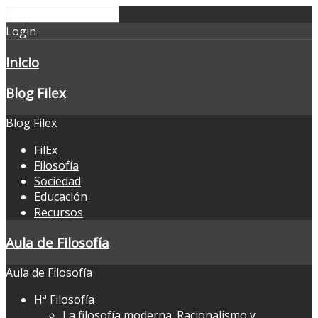
Login
Inicio
Blog Filex
Blog Filex
FilEx
Filosofía
Sociedad
Educación
Recursos
Aula de Filosofía
Aula de Filosofía
Hª Filosofía
La filosofía moderna. Racionalismo y