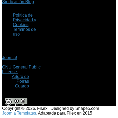
Sindicación Blog
Política de
Privacidad y
Cookies
Terminos de
uso
Copyright © 2026 Fil.ex
. Todos los derechos
reservados.
Joomla!
es software
libre, liberado bajo la
GNU General Public
License.
©
Arturo de
Porras
Guardo
Copyright © 2026. Fil.ex . Designed by Shape5.com
Joomla Templates.
Adaptada para Filex en 2015