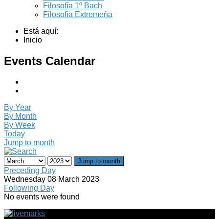
Filosofía 1º Bach
Filosofía Extremeña
Está aquí:
Inicio
Events Calendar
By Year
By Month
By Week
Today
Jump to month
Jump to month
Preceding Day
Wednesday 08 March 2023
Following Day
No events were found