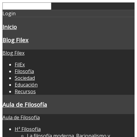
Login
Inicio
Blog Filex
Blog Filex
FilEx
Filosofía
Sociedad
Educación
Recursos
Aula de Filosofía
Aula de Filosofía
Hª Filosofía
La filosofía moderna. Racionalismo y