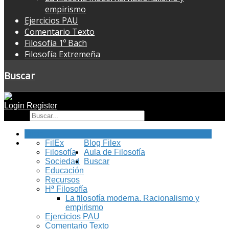
empirismo
Ejercicios PAU
Comentario Texto
Filosofía 1º Bach
Filosofía Extremeña
Buscar
Login
Register
Buscar
Inicio
FilEx
Blog Filex
Filosofía
Aula de Filosofía
Sociedad
Buscar
Educación
Recursos
Hª Filosofía
La filosofía moderna. Racionalismo y
empirismo
Ejercicios PAU
Comentario Texto