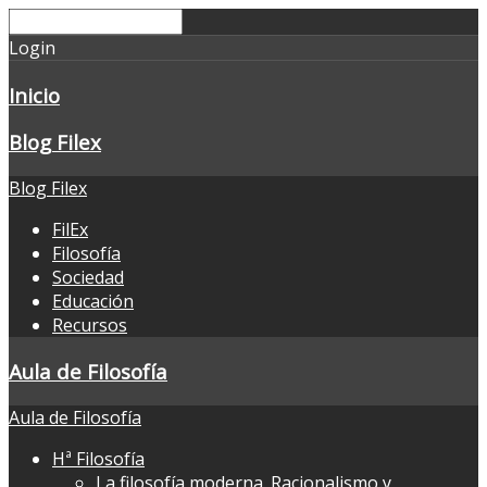
Login
Inicio
Blog Filex
Blog Filex
FilEx
Filosofía
Sociedad
Educación
Recursos
Aula de Filosofía
Aula de Filosofía
Hª Filosofía
La filosofía moderna. Racionalismo y