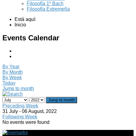
Filosofía 1º Bach
Filosofía Extremeña
Está aquí:
Inicio
Events Calendar
By Year
By Month
By Week
Today
Jump to month
Jump to month
Preceding Week
31 July - 06 August, 2022
Following Week
No events were found