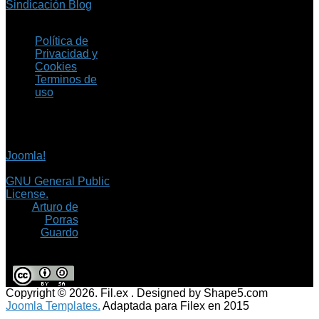
Sindicación Blog
Política de
Privacidad y
Cookies
Terminos de
uso
Copyright © 2026 Fil.ex
. Todos los derechos
reservados.
Joomla!
es software
libre, liberado bajo la
GNU General Public
License.
©
Arturo de
Porras
Guardo
Copyright © 2026. Fil.ex . Designed by Shape5.com
Joomla Templates.
Adaptada para Filex en 2015