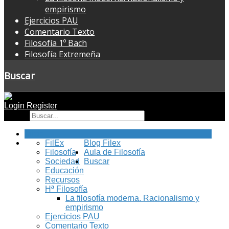
empirismo
Ejercicios PAU
Comentario Texto
Filosofía 1º Bach
Filosofía Extremeña
Buscar
Login
Register
Buscar
Inicio
FilEx
Blog Filex
Filosofía
Aula de Filosofía
Sociedad
Buscar
Educación
Recursos
Hª Filosofía
La filosofía moderna. Racionalismo y
empirismo
Ejercicios PAU
Comentario Texto