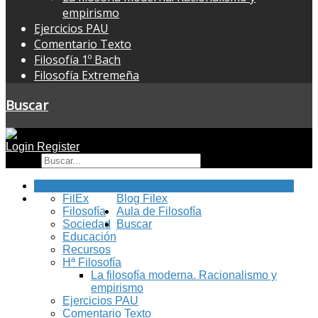
empirismo
Ejercicios PAU
Comentario Texto
Filosofía 1º Bach
Filosofía Extremeña
Buscar
Login
Register
Buscar
Inicio
FilEx
Blog Filex
Filosofía
Aula de Filosofía
Sociedad
Buscar
Educación
Recursos
Hª Filosofía
La filosofía moderna. Racionalismo y
empirismo
Ejercicios PAU
Comentario Texto