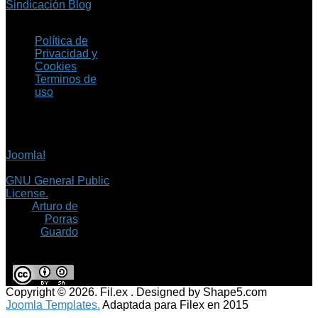
Sindicación Blog
Política de
Privacidad y
Cookies
Terminos de
uso
Copyright © 2026 Fil.ex
. Todos los derechos
reservados.
Joomla!
es software
libre, liberado bajo la
GNU General Public
License.
©
Arturo de
Porras
Guardo
Copyright © 2026. Fil.ex . Designed by Shape5.com
Joomla Templates.
Adaptada para Filex en 2015