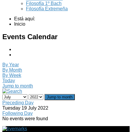
Filosofía 1º Bach
Filosofía Extremeña
Está aquí:
Inicio
Events Calendar
By Year
By Month
By Week
Today
Jump to month
Jump to month
Preceding Day
Tuesday 19 July 2022
Following Day
No events were found