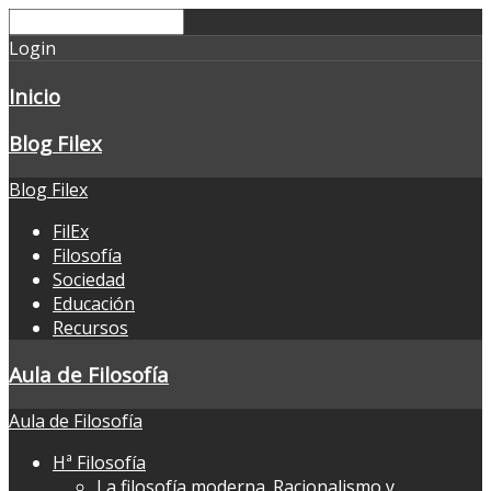
Login
Inicio
Blog Filex
Blog Filex
FilEx
Filosofía
Sociedad
Educación
Recursos
Aula de Filosofía
Aula de Filosofía
Hª Filosofía
La filosofía moderna. Racionalismo y