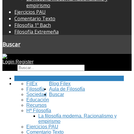
empirismo
Ejercicios PAU
Comentario Texto
Filosofía 1º Bach
Filosofía Extremeña
Buscar
Login
Register
Buscar
Inicio
FilEx
Blog Filex
Filosofía
Aula de Filosofía
Sociedad
Buscar
Educación
Recursos
Hª Filosofía
La filosofía moderna. Racionalismo y
empirismo
Ejercicios PAU
Comentario Texto