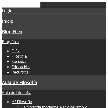
Login
Inicio
Blog Filex
Blog Filex
FilEx
Filosofía
Sociedad
Educación
Recursos
Aula de Filosofía
Aula de Filosofía
Hª Filosofía
La filosofía moderna. Racionalismo y