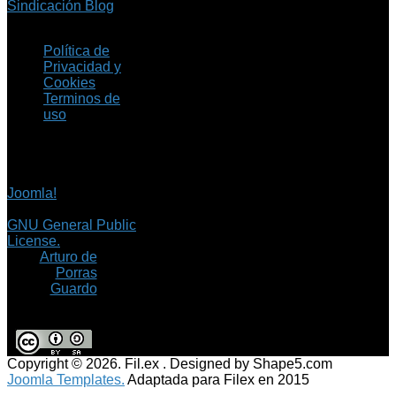
Sindicación Blog
Política de
Privacidad y
Cookies
Terminos de
uso
Copyright © 2026 Fil.ex
. Todos los derechos
reservados.
Joomla!
es software
libre, liberado bajo la
GNU General Public
License.
©
Arturo de
Porras
Guardo
Copyright © 2026. Fil.ex . Designed by Shape5.com
Joomla Templates.
Adaptada para Filex en 2015