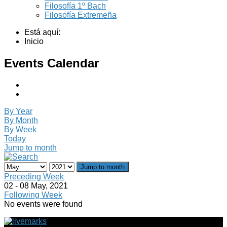
Filosofía 1º Bach
Filosofía Extremeña
Está aquí:
Inicio
Events Calendar
By Year
By Month
By Week
Today
Jump to month
Jump to month
Preceding Week
02 - 08 May, 2021
Following Week
No events were found