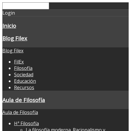
Login
Inicio
Blog Filex
Blog Filex
FilEx
Filosofía
Sociedad
Educación
Recursos
Aula de Filosofía
Aula de Filosofía
Hª Filosofía
La filosofía moderna. Racionalismo y