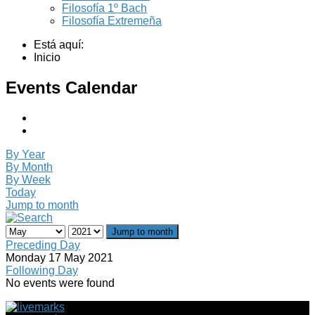
Filosofía 1º Bach
Filosofía Extremeña
Está aquí:
Inicio
Events Calendar
By Year
By Month
By Week
Today
Jump to month
Jump to month
Preceding Day
Monday 17 May 2021
Following Day
No events were found