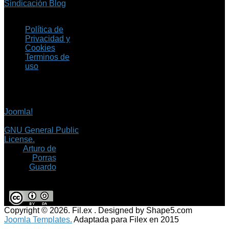
Sindicación Blog
Política de
Privacidad y
Cookies
Terminos de
uso
Copyright © 2026 Fil.ex
. Todos los derechos
reservados.
Joomla!
es software
libre, liberado bajo la
GNU General Public
License.
©
Arturo de
Porras
Guardo
Copyright © 2026. Fil.ex . Designed by Shape5.com
Joomla Templates.
Adaptada para Filex en 2015