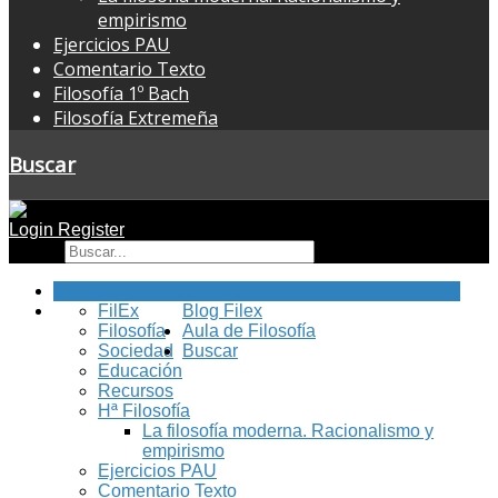
empirismo
Ejercicios PAU
Comentario Texto
Filosofía 1º Bach
Filosofía Extremeña
Buscar
Login
Register
Buscar
Inicio
FilEx
Blog Filex
Filosofía
Aula de Filosofía
Sociedad
Buscar
Educación
Recursos
Hª Filosofía
La filosofía moderna. Racionalismo y
empirismo
Ejercicios PAU
Comentario Texto