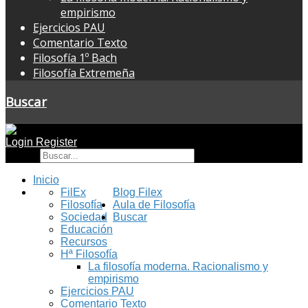
empirismo
Ejercicios PAU
Comentario Texto
Filosofía 1º Bach
Filosofía Extremeña
Buscar
Login
Register
Buscar
Inicio
FilEx
Blog Filex
Filosofía
Aula de Filosofía
Sociedad
Buscar
Educación
Recursos
Hª Filosofía
La filosofía moderna. Racionalismo y
empirismo
Ejercicios PAU
Comentario Texto