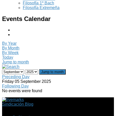
Filosofía 1º Bach
Filosofía Extremeña
Events Calendar
By Year
By Month
By Week
Today
Jump to month
Jump to month
Preceding Day
Friday 05 September 2025
Following Day
No events were found
Sindicación Blog