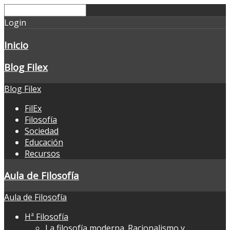
Login
Inicio
Blog Filex
Blog Filex
FilEx
Filosofía
Sociedad
Educación
Recursos
Aula de Filosofía
Aula de Filosofía
Hª Filosofía
La filosofía moderna. Racionalismo y