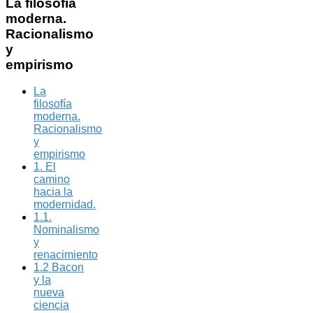
La
filosofía
moderna.
Racionalismo
y
empirismo
La
filosofía
moderna.
Racionalismo
y
empirismo
1. El
camino
hacia la
modernidad.
1.1.
Nominalismo
y
renacimiento
1.2 Bacon
y la
nueva
ciencia