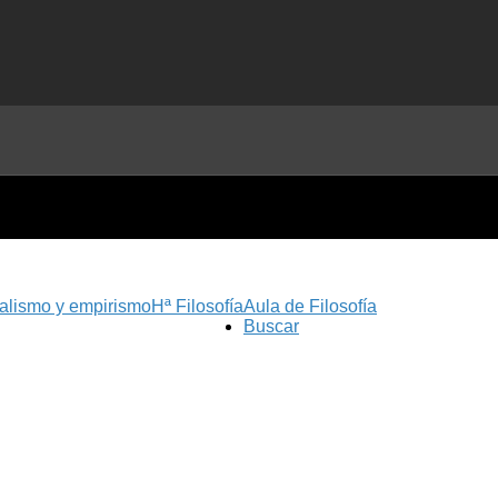
nalismo y empirismo
Hª Filosofía
Aula de Filosofía
Buscar