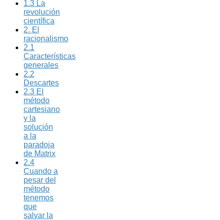
1.3 La
revolución
científica
2. El
racionalismo
2.1
Características
generales
2.2
Descartes
2.3 El
método
cartesiano
y la
solución
a la
paradoja
de Matrix
2.4
Cuando a
pesar del
método
tenemos
que
salvar la