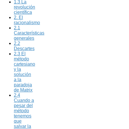
1.3 La
revolución
científica
2. El
racionalismo
2.1
Características
generales
2.2
Descartes
2.3 El
método
cartesiano
y la
solución
a la
paradoja
de Matrix
2.4
Cuando a
pesar del
método
tenemos
que
salvar la