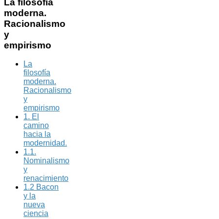
La
filosofía
moderna.
Racionalismo
y
empirismo
La
filosofía
moderna.
Racionalismo
y
empirismo
1. El
camino
hacia la
modernidad.
1.1.
Nominalismo
y
renacimiento
1.2 Bacon
y la
nueva
ciencia