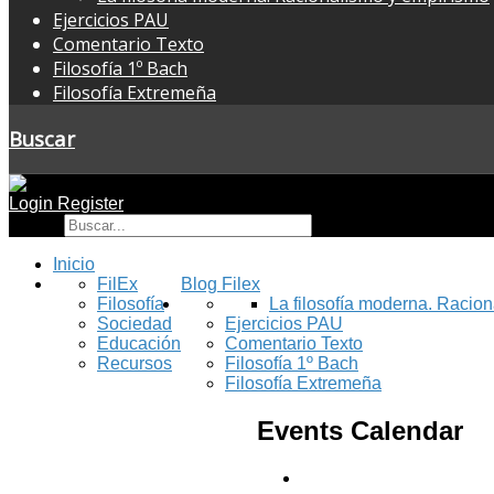
Ejercicios PAU
Comentario Texto
Filosofía 1º Bach
Filosofía Extremeña
Buscar
Login
Register
Buscar
Inicio
FilEx
Blog Filex
Filosofía
La filosofía moderna. Racio
Sociedad
Ejercicios PAU
Educación
Comentario Texto
Recursos
Filosofía 1º Bach
Filosofía Extremeña
Events Calendar