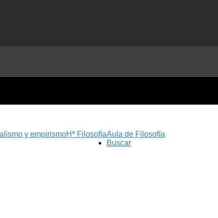
nalismo y empirismo
Hª Filosofía
Aula de Filosofía
Buscar