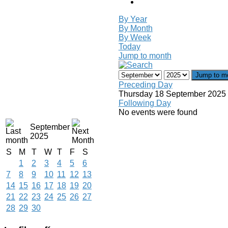
By Year
By Month
By Week
Today
Jump to month
Jump to m
Preceding Day
Thursday 18 September 2025
Following Day
No events were found
September
2025
S
M
T
W
T
F
S
1
2
3
4
5
6
7
8
9
10
11
12
13
14
15
16
17
18
19
20
21
22
23
24
25
26
27
28
29
30