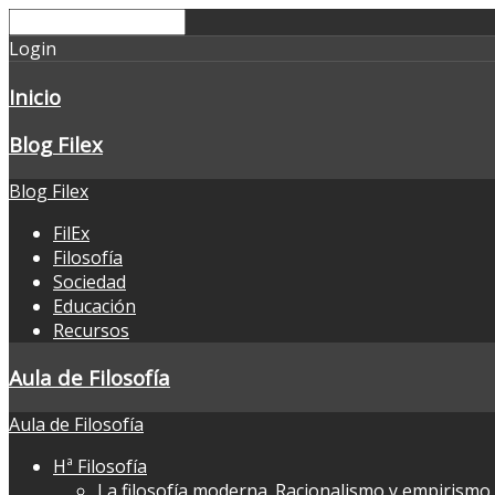
Login
Inicio
Blog Filex
Blog Filex
FilEx
Filosofía
Sociedad
Educación
Recursos
Aula de Filosofía
Aula de Filosofía
Hª Filosofía
La filosofía moderna. Racionalismo y empirismo