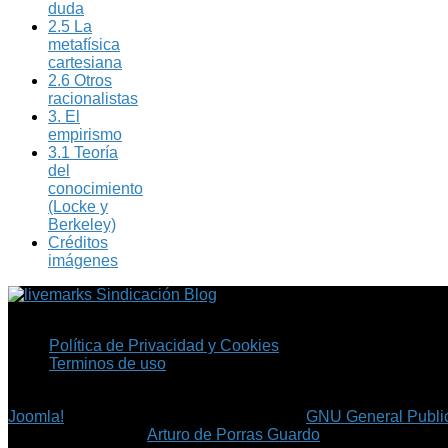
duda
2.5 La
metafísica
cartesiana
2.6 Otros
racionalistas
3. El
empirismo
3.1 Teoría
del
conocimiento
(Locke y
Berkeley)
Créditos
imágenes
Sindicación Blog
Política de Privacidad y Cookies
Terminos de uso
Copyright © 2026 Fil.ex . Todos los derechos reservados.
Joomla!
es software libre, liberado bajo la
GNU General Public
©
Arturo de Porras Guardo