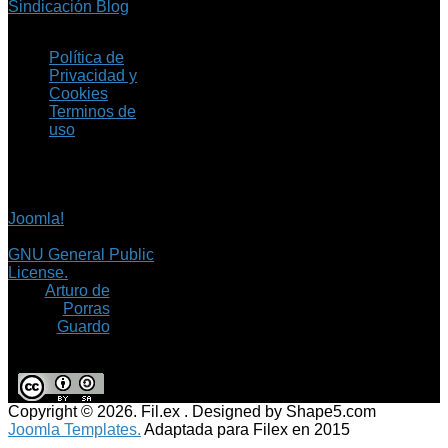
Sindicación Blog
Política de
Privacidad y
Cookies
Terminos de
uso
Copyright © 2026 Fil.ex
. Todos los derechos
reservados.
Joomla!
es software
libre, liberado bajo la
GNU General Public
License.
©
Arturo de
Porras
Guardo
Copyright © 2026. Fil.ex . Designed by Shape5.com
Joomla Templates.
Adaptada para Filex en 2015