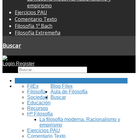
empirismo
Ejercicios PAU
Comentario Texto
Filosofía 1º Bach
Filosofía Extremeña
Buscar
Login
Register
Buscar
Inicio
FilEx
Blog Filex
Filosofía
Aula de Filosofía
Sociedad
Buscar
Educación
Recursos
Hª Filosofía
La filosofía moderna. Racionalismo y
empirismo
Ejercicios PAU
Comentario Texto