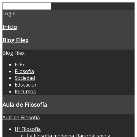
Login
Inicio
Blog Filex
Blog Filex
FilEx
Filosofía
Sociedad
Educación
Recursos
Aula de Filosofía
Aula de Filosofía
Hª Filosofía
La filosofía moderna. Racionalismo y