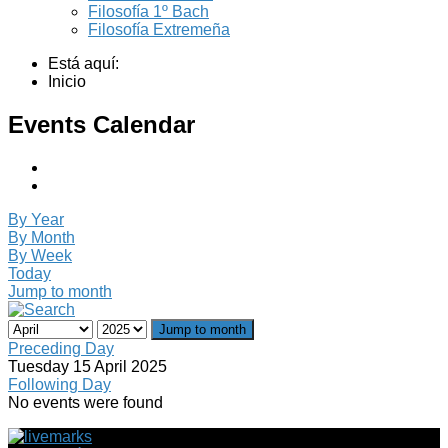
Filosofía 1º Bach
Filosofía Extremeña
Está aquí:
Inicio
Events Calendar
By Year
By Month
By Week
Today
Jump to month
Jump to month
Preceding Day
Tuesday 15 April 2025
Following Day
No events were found