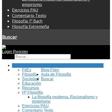
empirismo
Ejercicios PAU
Comentario Texto
Filosofía 1º Bach
Filosofía Extremeña
Buscar
Login
Register
Buscar
Inicio
FilEx
Blog Filex
Filosofía
Aula de Filosofía
Sociedad
Buscar
Educación
Recursos
Hª Filosofía
La filosofía moderna. Racionalismo y
empirismo
Ejercicios PAU
Comentario Texto