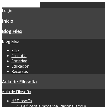
Login
Inicio
Blog Filex
Blog Filex
FilEx
Filosofía
Sociedad
Educación
Recursos
Aula de Filosofía
Aula de Filosofía
Hª Filosofía
La filosofía moderna. Racionalismo y