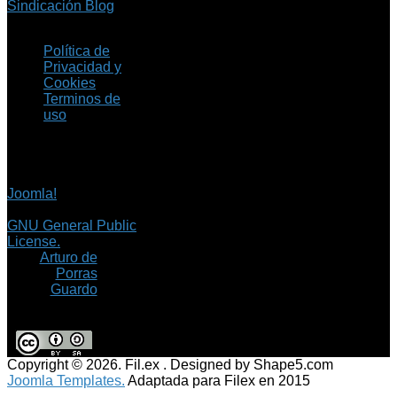
Sindicación Blog
Política de
Privacidad y
Cookies
Terminos de
uso
Copyright © 2026 Fil.ex
. Todos los derechos
reservados.
Joomla!
es software
libre, liberado bajo la
GNU General Public
License.
©
Arturo de
Porras
Guardo
Copyright © 2026. Fil.ex . Designed by Shape5.com
Joomla Templates.
Adaptada para Filex en 2015