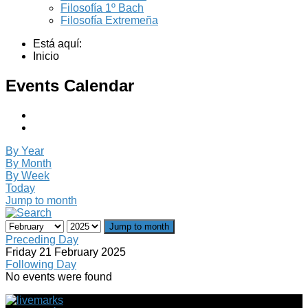
Filosofía 1º Bach
Filosofía Extremeña
Está aquí:
Inicio
Events Calendar
By Year
By Month
By Week
Today
Jump to month
Jump to month
Preceding Day
Friday 21 February 2025
Following Day
No events were found