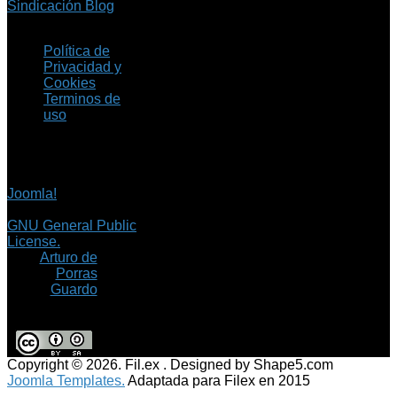
Sindicación Blog
Política de
Privacidad y
Cookies
Terminos de
uso
Copyright © 2026 Fil.ex
. Todos los derechos
reservados.
Joomla!
es software
libre, liberado bajo la
GNU General Public
License.
©
Arturo de
Porras
Guardo
Copyright © 2026. Fil.ex . Designed by Shape5.com
Joomla Templates.
Adaptada para Filex en 2015