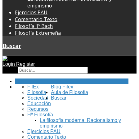
empirismo
Ejercicios PAU
Comentario Texto
Filosofía 1º Bach
Filosofía Extremeña
Buscar
Login
Register
Buscar
Inicio
FilEx
Blog Filex
Filosofía
Aula de Filosofía
Sociedad
Buscar
Educación
Recursos
Hª Filosofía
La filosofía moderna. Racionalismo y
empirismo
Ejercicios PAU
Comentario Texto