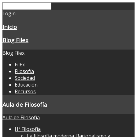
Login
Inicio
Blog Filex
Blog Filex
FilEx
Filosofía
Sociedad
Educación
Recursos
Aula de Filosofía
Aula de Filosofía
Hª Filosofía
La filosofía moderna. Racionalismo y